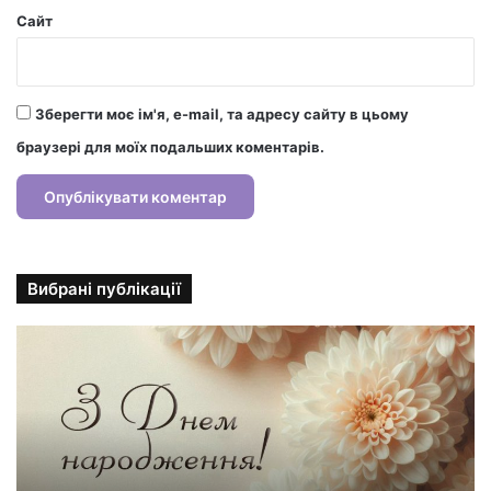
Сайт
Зберегти моє ім'я, e-mail, та адресу сайту в цьому
браузері для моїх подальших коментарів.
Вибрані публікації
С
т
и
л
ь
н
і