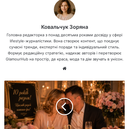
Ковальчук Зоряна
Головна редакторка з понад десятьма роками досвіду у сфері
lifestyle-журналістики. Вона створює контент, що поєднує
сучасні тренди, експертні поради та індивідуальний стиль.
Формує редакційну стратегію, надихає авторів і перетворює
GlamourHub на простір, де краса, мода та дім звучать в унісон.
Ве
б-
са
йт