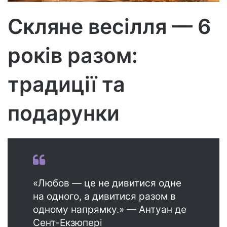
т
р
Скляне весілля — 6
о
н
років разом:
н
о
г
традиції та
о
л
подарунки
и
с
т
а
«Любов — це не дивитися одне
на одного, а дивитися разом в
одному напрямку.» — Антуан де
Сент-Екзюпері