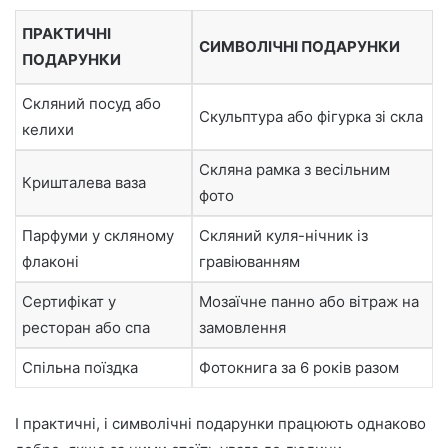
ПРАКТИЧНІ
СИМВОЛІЧНІ ПОДАРУНКИ
ПОДАРУНКИ
Скляний посуд або
Скульптура або фігурка зі скла
келихи
Скляна рамка з весільним
Кришталева ваза
фото
Парфуми у скляному
Скляний куля-нічник із
флаконі
гравіюванням
Сертифікат у
Мозаїчне панно або вітраж на
ресторан або спа
замовлення
Спільна поїздка
Фотокнига за 6 років разом
І практичні, і символічні подарунки працюють однаково