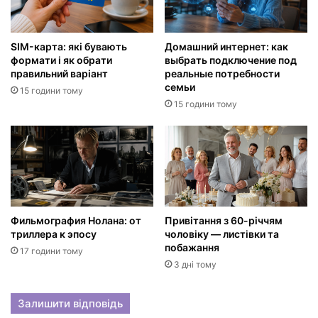
SIM-карта: які бувають
Домашний интернет: как
формати і як обрати
выбрать подключение под
правильний варіант
реальные потребности
семьи
15 години тому
15 години тому
Фильмография Нолана: от
Привітання з 60-річчям
триллера к эпосу
чоловіку — листівки та
побажання
17 години тому
3 дні тому
Залишити відповідь