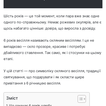
Шість років — це той момент, коли пара вже знає одне
одного по-справжньому. Немає рожевих окулярів, але є
щось набагато цінніше: довіра, що виросла з досвіду.
6 років весілля називають скляним весіллям. І це не
випадково — скло прозоре, красиве і потребує
дбайливого ставлення. Так само, як і стосунки на цьому
етапі.
У цій статті — про символіку скляного весілля, традиції
святкування, що подарувати і як скласти щире
привітання з 6 річницею весілля.
Зміст
Що означає 6 років шлюбу