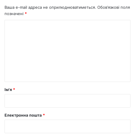
Ваша e-mail адреса не оприлюднюватиметься.
Обов’язкові поля
позначені
*
К
о
м
е
н
т
а
р
Ім'я
*
*
Електронна пошта
*