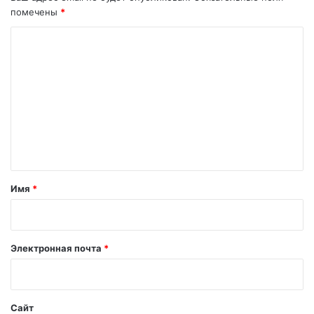
помечены
*
К
о
м
м
е
н
т
а
Имя
*
р
и
й
Электронная почта
*
*
Сайт