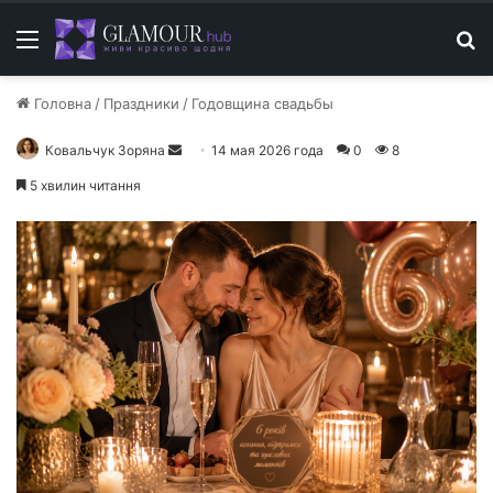
Меню
П
Головна
/
Праздники
/
Годовщина свадьбы
Ковальчук Зоряна
О
14 мая 2026 года
0
8
т
5 хвилин читання
п
р
а
в
и
т
ь
п
и
с
ь