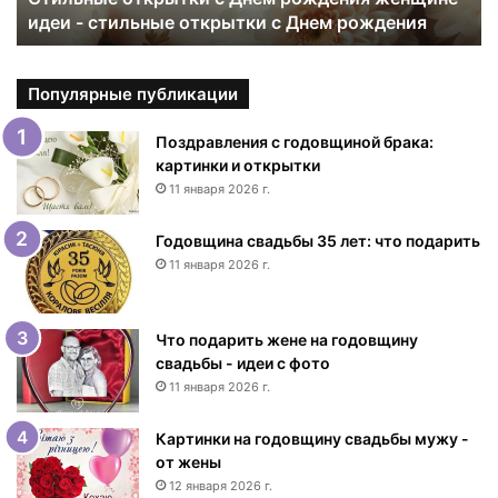
идеи - стильные открытки с Днем рождения
т
к
р
ы
Популярные публикации
т
к
Поздравления с годовщиной брака:
и
картинки и открытки
с
11 января 2026 г.
Д
н
Годовщина свадьбы 35 лет: что подарить
е
11 января 2026 г.
м
р
о
Что подарить жене на годовщину
ж
свадьбы - идеи с фото
д
11 января 2026 г.
е
н
Картинки на годовщину свадьбы мужу -
и
от жены
я
12 января 2026 г.
ж