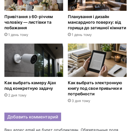
Привітання з 60-річчям
Планування і дизайн
чоловіку — листівки та
мансардного поверху: від
побажання
горища до затишної кімнати
1 день тому
1 день тому
Как выбрать камеру Ajax
Как выбрать электронную
под конкретную задачу
книгу под свои привычки и
потребности
2 дня тому
3 дня тому
Добавить комментарий
Ваш адрес email не будет опубликован.
Обязательные поля