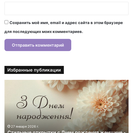
Сохранить моё имя, email и адрес сайта в этом браузере
для последующих моих комментариев.
Избранные публикации
С
т
и
л
ь
н
ы
е
27 января 2026 г.
Стильные открытки с Днем рождения женщине -
о