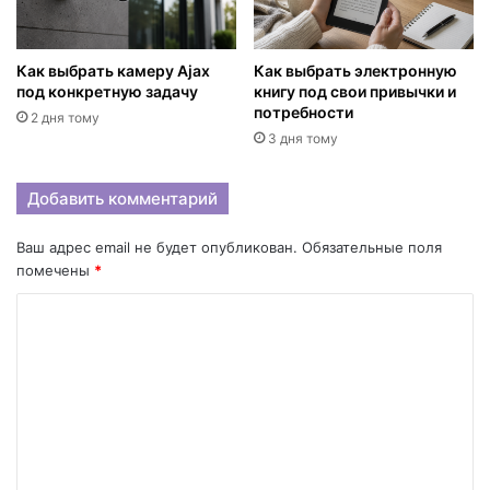
Как выбрать камеру Ajax
Как выбрать электронную
под конкретную задачу
книгу под свои привычки и
потребности
2 дня тому
3 дня тому
Добавить комментарий
Ваш адрес email не будет опубликован.
Обязательные поля
помечены
*
К
о
м
м
е
н