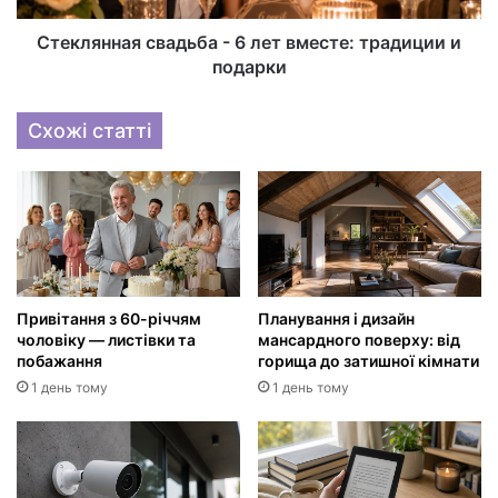
Стеклянная свадьба - 6 лет вместе: традиции и
подарки
Схожі статті
Привітання з 60-річчям
Планування і дизайн
чоловіку — листівки та
мансардного поверху: від
побажання
горища до затишної кімнати
1 день тому
1 день тому