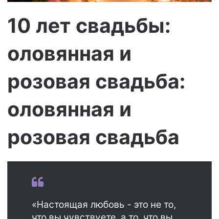
м
о
10 лет свадьбы:
оловянная и
розовая свадьба:
оловянная и
розовая свадьба
«Настоящая любовь - это не то,
что вы чувствуете, а то, что вы