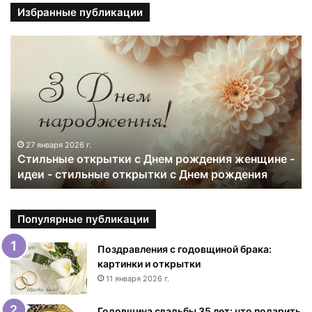
Избранные публикации
С
т
и
л
ь
н
ы
е
27 января 2026 г.
Стильные открытки с Днем рождения женщине -
о
идеи - стильные открытки с Днем рождения
т
к
р
ы
Популярные публикации
т
к
Поздравления с годовщиной брака:
и
картинки и открытки
с
11 января 2026 г.
Д
н
Годовщина свадьбы 35 лет: что подарить