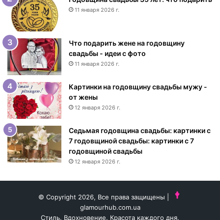
е
11 января 2026 г.
м
р
о
Что подарить жене на годовщину
ж
свадьбы - идеи с фото
д
11 января 2026 г.
е
н
Картинки на годовщину свадьбы мужу -
и
от жены
я
12 января 2026 г.
ж
е
н
Седьмая годовщина свадьбы: картинки с
щ
7 годовщиной свадьбы: картинки с 7
и
годовщиной свадьбы
н
12 января 2026 г.
е
-
и
© Copyright 2026, Все права защищены |
д
glamourhub.com.ua
е
Стиль. Вдохновение. Красота каждого дня.