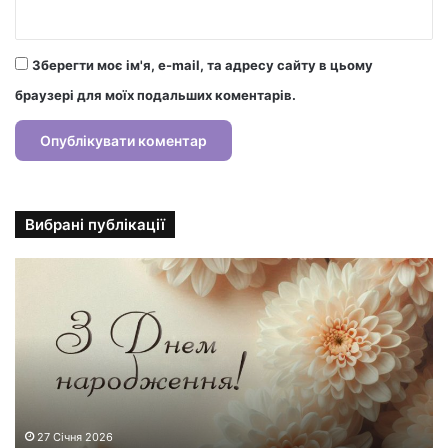
Зберегти моє ім'я, e-mail, та адресу сайту в цьому
браузері для моїх подальших коментарів.
Вибрані публікації
С
т
и
л
ь
н
і
л
и
27 Січня 2026