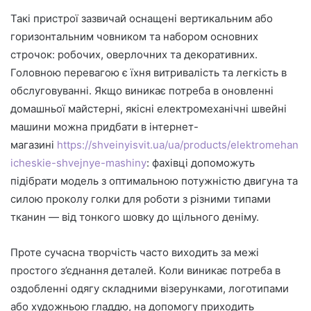
Такі пристрої зазвичай оснащені вертикальним або
горизонтальним човником та набором основних
строчок: робочих, оверлочних та декоративних.
Головною перевагою є їхня витривалість та легкість в
обслуговуванні. Якщо виникає потреба в оновленні
домашньої майстерні, якісні електромеханічні швейні
машини можна придбати в інтернет-
магазині
https://shveinyisvit.ua/ua/products/elektromehan
icheskie-shvejnye-mashiny
: фахівці допоможуть
підібрати модель з оптимальною потужністю двигуна та
силою проколу голки для роботи з різними типами
тканин — від тонкого шовку до щільного деніму.
Проте сучасна творчість часто виходить за межі
простого з’єднання деталей. Коли виникає потреба в
оздобленні одягу складними візерунками, логотипами
або художньою гладдю, на допомогу приходить