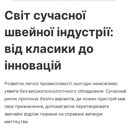
т
р
Світ сучасної
о
н
швейної індустрії:
н
о
г
від класики до
о
л
інновацій
и
с
т
Розвиток легкої промисловості сьогодні неможливо
а
уявити без високотехнологічного обладнання. Сучасний
ринок пропонує безліч варіантів, де кожен пристрій має
своє призначення, допомагаючи перетворювати
звичайні відрізи тканини на справжні витвори
мистецтва.