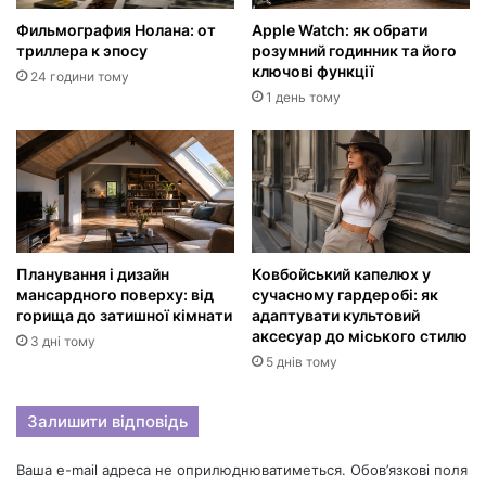
Фильмография Нолана: от
Apple Watch: як обрати
триллера к эпосу
розумний годинник та його
ключові функції
24 години тому
1 день тому
Планування і дизайн
Ковбойський капелюх у
мансардного поверху: від
сучасному гардеробі: як
горища до затишної кімнати
адаптувати культовий
аксесуар до міського стилю
3 дні тому
5 днів тому
Залишити відповідь
Ваша e-mail адреса не оприлюднюватиметься.
Обов’язкові поля