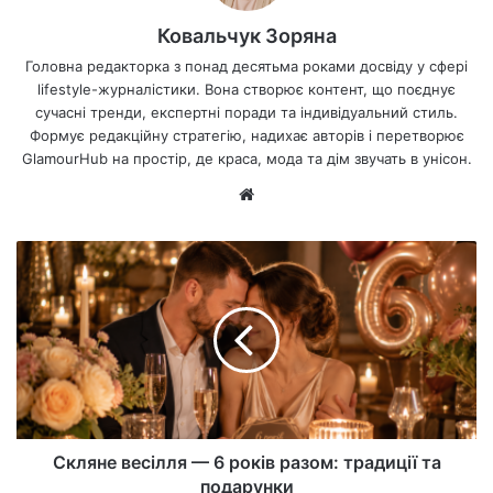
Ковальчук Зоряна
Головна редакторка з понад десятьма роками досвіду у сфері
lifestyle-журналістики. Вона створює контент, що поєднує
сучасні тренди, експертні поради та індивідуальний стиль.
Формує редакційну стратегію, надихає авторів і перетворює
GlamourHub на простір, де краса, мода та дім звучать в унісон.
Ве
б-
са
йт
Скляне весілля — 6 років разом: традиції та
подарунки