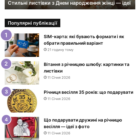
Стильні листівки з Днем народження жінці — ідеї
с
т
і
в
Популярні публікації
к
и
SIM-карта: які бувають формати і як
з
обрати правильний варіант
Д
21 годину тому
н
е
Вітання з річницею шлюбу: картинки та
м
листівки
н
11 Січня 2026
а
р
Річниця весілля 35 років: що подарувати
о
11 Січня 2026
д
ж
е
Що подарувати дружині на річницю
н
весілля — ідеї з фото
н
11 Січня 2026
я