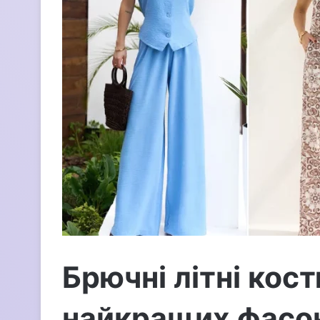
л
е
к
т
р
о
н
н
о
г
о
л
и
с
т
а
Брючні літні кос
найкращих фасо