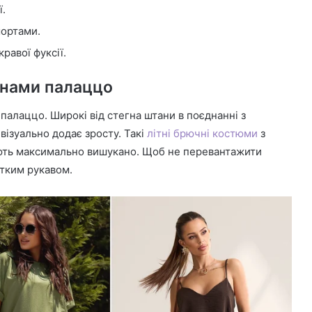
ї.
ортами.
равої фуксії.
анами палаццо
палаццо. Широкі від стегна штани в поєднанні з
ізуально додає зросту. Такі
літні брючні костюми
з
ють максимально вишукано. Щоб не перевантажити
отким рукавом.