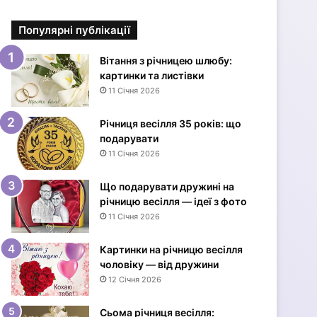
і
в
Популярні публікації
к
и
з
Вітання з річницею шлюбу:
Д
картинки та листівки
н
11 Січня 2026
е
м
Річниця весілля 35 років: що
н
подарувати
а
11 Січня 2026
р
о
Що подарувати дружині на
д
річницю весілля — ідеї з фото
ж
11 Січня 2026
е
н
Картинки на річницю весілля
н
чоловіку — від дружини
я
12 Січня 2026
ж
і
н
Сьома річниця весілля: