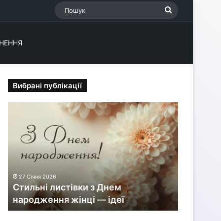
Пошук
НЕННЯ
Вибрані публікації
С
т
и
л
ь
н
і
27 Січня 2026
л
Стильні листівки з Днем
и
народження жінці — ідеї
с
т