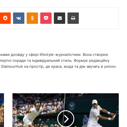
Reddit
ВКонтакте
Однокласники
Кишеня
Поділіться електронною поштою
Друк
ками досвіду у сфері lifestyle-журналістики. Вона створює
спертні поради та індивідуальний стиль. Формує редакційну
GlamourHub на простір, де краса, мода та дім звучать в унісон.