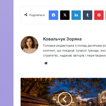
Facebook
X
LinkedIn
Tumblr
Pinterest
Поділитися
Ковальчук Зоряна
Головна редакторка з понад десятьма ро
контент, що поєднує сучасні тренди, ек
стратегію, надихає авторів і перетворює 
Ве
б-
са
йт