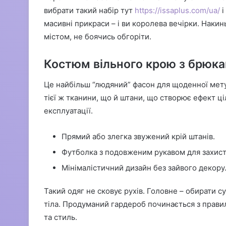
вибрати такий набір тут
https://issaplus.com/ua/
і
масивні прикраси – і ви королева вечірки. Накин
містом, не боячись обгоріти.
Костюм вільного крою з брюка
Це найбільш “людяний” фасон для щоденної мету
тієї ж тканини, що й штани, що створює ефект ці
експлуатації.
Прямий або злегка звужений крій штанів.
Футболка з подовженим рукавом для захисту
Мінімалістичний дизайн без зайвого декору
Такий одяг не сковує рухів. Головне – обирати с
тіла. Продуманий гардероб починається з правил
та стиль.