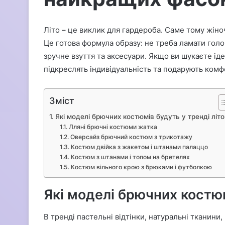
Літо – це виклик для гардероба. Саме тому жіно
Це готова формула образу: не треба ламати голо
зручне взуття та аксесуари. Якщо ви шукаєте іде
підкреслять індивідуальність та подарують комф
Зміст
Які моделі брючних костюмів будуть у тренді літ
Лляні брючні костюми жатка
Оверсайз брючний костюм з трикотажу
Костюм двійка з жакетом і штанами палаццо
Костюм з штанами і топом на бретелях
Костюм вільного крою з брюками і футболкою
Які моделі брючних костюм
В тренді пастельні відтінки, натуральні тканини,