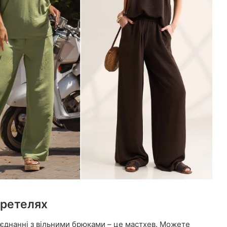
бретелях
оєднанні з вільними брюками – це мастхев. Можете