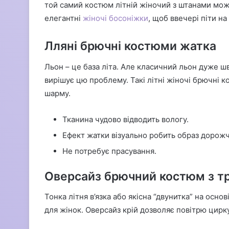
той самий костюм літній жіночий з штанами можн
елегантні
жіночі босоніжки
, щоб ввечері піти н
Лляні брючні костюми жатка
Льон – це база літа. Але класичний льон дуже ш
вирішує цю проблему. Такі літні жіночі брючні 
шарму.
Тканина чудово відводить вологу.
Ефект жатки візуально робить образ дорож
Не потребує прасування.
Оверсайз брючний костюм з т
Тонка літня в’язка або якісна “двунитка” на осн
для жінок. Оверсайз крій дозволяє повітрю цирку