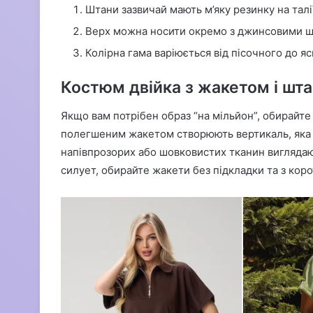
Штани зазвичай мають м’яку резинку на талі
Верх можна носити окремо з джинсовими ш
Колірна гама варіюється від пісочного до яск
Костюм двійка з жакетом і шт
Якщо вам потрібен образ “на мільйон”, обирайте 
полегшеним жакетом створюють вертикаль, яка в
напівпрозорих або шовковистих тканин вигляда
силует, обирайте жакети без підкладки та з кор