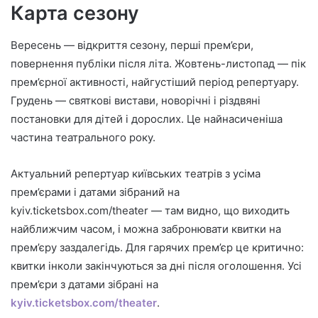
Карта сезону
Вересень — відкриття сезону, перші прем’єри,
повернення публіки після літа. Жовтень-листопад — пік
прем’єрної активності, найгустіший період репертуару.
Грудень — святкові вистави, новорічні і різдвяні
постановки для дітей і дорослих. Це найнасиченіша
частина театрального року.
Актуальний репертуар київських театрів з усіма
прем’єрами і датами зібраний на
kyiv.ticketsbox.com/theater — там видно, що виходить
найближчим часом, і можна забронювати квитки на
прем’єру заздалегідь. Для гарячих прем’єр це критично:
квитки інколи закінчуються за дні після оголошення. Усі
прем’єри з датами зібрані на
kyiv.ticketsbox.com/theater
.