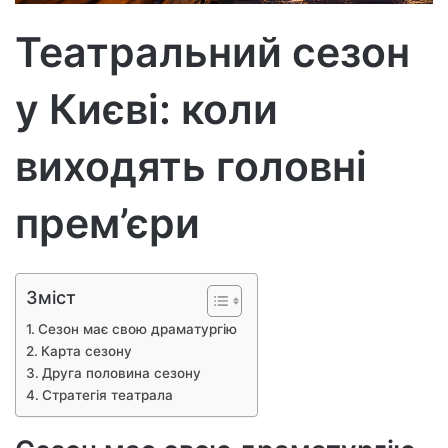
т
р
Театральний сезон
о
н
у Києві: коли
н
о
г
виходять головні
о
л
прем’єри
и
с
т
а
Зміст
Сезон має свою драматургію
Карта сезону
Друга половина сезону
Стратегія театрала