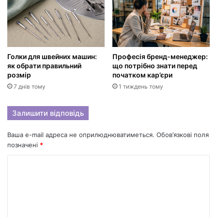
Голки для швейних машин:
Професія бренд-менеджер:
як обрати правильний
що потрібно знати перед
розмір
початком кар’єри
7 днів тому
1 тиждень тому
Залишити відповідь
Ваша e-mail адреса не оприлюднюватиметься.
Обов’язкові поля
позначені
*
К
о
м
е