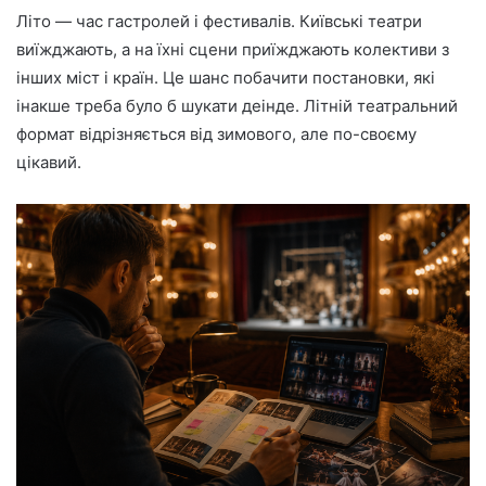
Літо — час гастролей і фестивалів. Київські театри
виїжджають, а на їхні сцени приїжджають колективи з
інших міст і країн. Це шанс побачити постановки, які
інакше треба було б шукати деінде. Літній театральний
формат відрізняється від зимового, але по-своєму
цікавий.