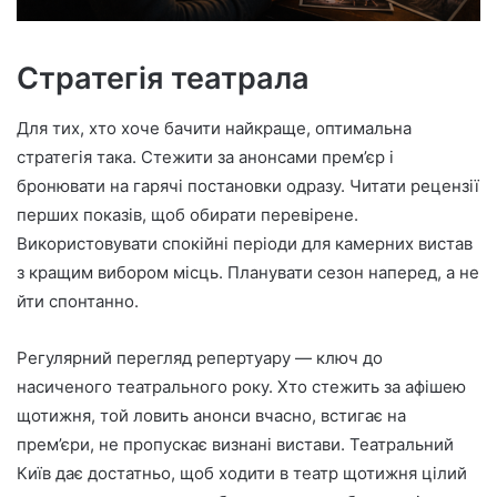
Стратегія театрала
Для тих, хто хоче бачити найкраще, оптимальна
стратегія така. Стежити за анонсами прем’єр і
бронювати на гарячі постановки одразу. Читати рецензії
перших показів, щоб обирати перевірене.
Використовувати спокійні періоди для камерних вистав
з кращим вибором місць. Планувати сезон наперед, а не
йти спонтанно.
Регулярний перегляд репертуару — ключ до
насиченого театрального року. Хто стежить за афішею
щотижня, той ловить анонси вчасно, встигає на
прем’єри, не пропускає визнані вистави. Театральний
Київ дає достатньо, щоб ходити в театр щотижня цілий