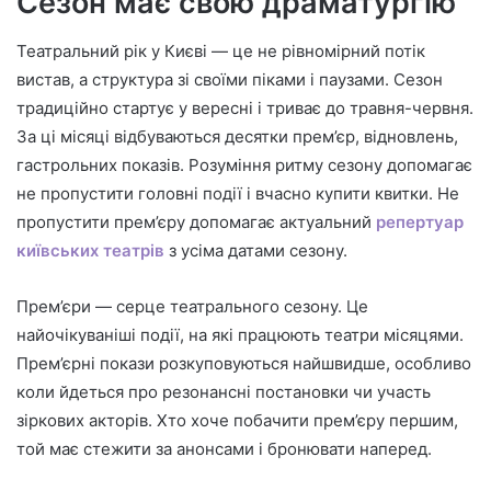
Сезон має свою драматургію
Театральний рік у Києві — це не рівномірний потік
вистав, а структура зі своїми піками і паузами. Сезон
традиційно стартує у вересні і триває до травня-червня.
За ці місяці відбуваються десятки прем’єр, відновлень,
гастрольних показів. Розуміння ритму сезону допомагає
не пропустити головні події і вчасно купити квитки. Не
пропустити прем’єру допомагає актуальний
репертуар
київських театрів
з усіма датами сезону.
Прем’єри — серце театрального сезону. Це
найочікуваніші події, на які працюють театри місяцями.
Прем’єрні покази розкуповуються найшвидше, особливо
коли йдеться про резонансні постановки чи участь
зіркових акторів. Хто хоче побачити прем’єру першим,
той має стежити за анонсами і бронювати наперед.