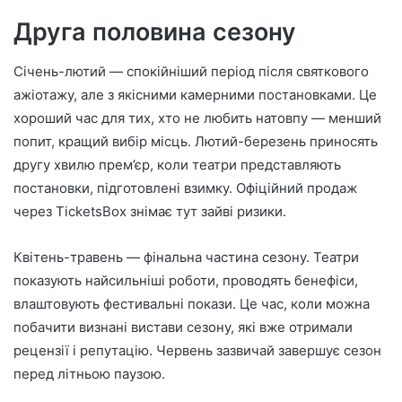
Друга половина сезону
Січень-лютий — спокійніший період після святкового
ажіотажу, але з якісними камерними постановками. Це
хороший час для тих, хто не любить натовпу — менший
попит, кращий вибір місць. Лютий-березень приносять
другу хвилю прем’єр, коли театри представляють
постановки, підготовлені взимку. Офіційний продаж
через TicketsBox знімає тут зайві ризики.
Квітень-травень — фінальна частина сезону. Театри
показують найсильніші роботи, проводять бенефіси,
влаштовують фестивальні покази. Це час, коли можна
побачити визнані вистави сезону, які вже отримали
рецензії і репутацію. Червень зазвичай завершує сезон
перед літньою паузою.