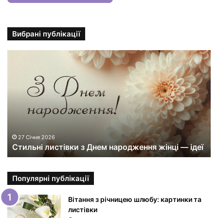
Вибрані публікації
С
т
и
л
ь
н
і
л
и
27 Січня 2026
Стильні листівки з Днем народження жінці — ідеї
с
т
і
в
Популярні публікації
к
и
Вітання з річницею шлюбу: картинки та
з
листівки