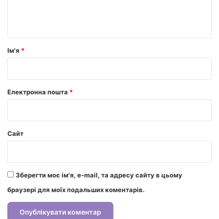
н
т
а
р
Ім'я
*
*
Електронна пошта
*
Сайт
Зберегти моє ім'я, e-mail, та адресу сайту в цьому
браузері для моїх подальших коментарів.