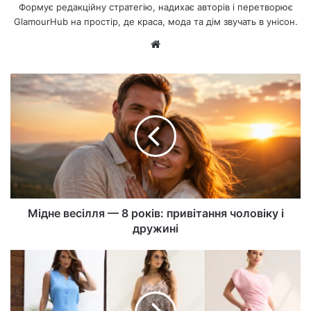
Формує редакційну стратегію, надихає авторів і перетворює
GlamourHub на простір, де краса, мода та дім звучать в унісон.
Ве
б-
са
йт
Мідне весілля — 8 років: привітання чоловіку і
дружині