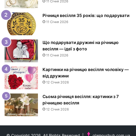
Д
11 Січня 2026
н
е
Річниця весілля 35 років: що подарувати
м
11 Січня 2026
н
а
р
Що подарувати дружині на річницю
о
весілля — ідеї з фото
д
11 Січня 2026
ж
е
Картинки на річницю весілля чоловіку —
н
від дружини
н
12 Січня 2026
я
ж
і
Сьома річниця весілля: картинки з 7
н
річницею весілля
ц
12 Січня 2026
і
—
і
д
© Copyright 2026, All Rights Reserved |
glamourhub.com.ua