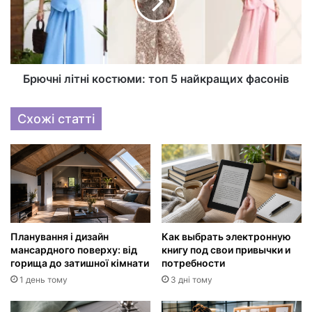
Брючні літні костюми: топ 5 найкращих фасонів
Схожі статті
Планування і дизайн
Как выбрать электронную
мансардного поверху: від
книгу под свои привычки и
горища до затишної кімнати
потребности
1 день тому
3 дні тому