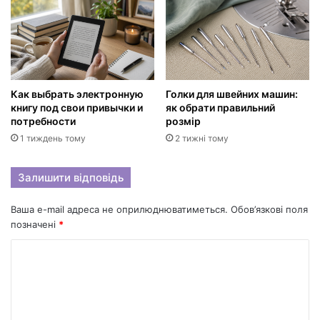
Как выбрать электронную
Голки для швейних машин:
книгу под свои привычки и
як обрати правильний
потребности
розмір
1 тиждень тому
2 тижні тому
Залишити відповідь
Ваша e-mail адреса не оприлюднюватиметься.
Обов’язкові поля
позначені
*
К
о
м
е