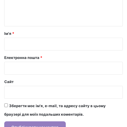
н
т
а
р
Ім'я
*
*
Електронна пошта
*
Сайт
Зберегти моє ім'я, e-mail, та адресу сайту в цьому
браузері для моїх подальших коментарів.