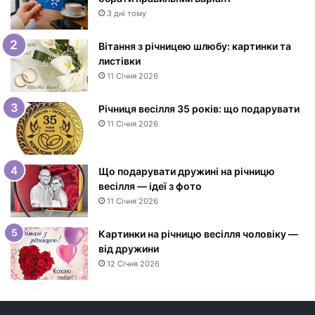
Д
3 дні тому
н
е
Вітання з річницею шлюбу: картинки та
м
листівки
н
11 Січня 2026
а
р
Річниця весілля 35 років: що подарувати
о
11 Січня 2026
д
ж
е
Що подарувати дружині на річницю
н
весілля — ідеї з фото
н
11 Січня 2026
я
ж
і
Картинки на річницю весілля чоловіку —
н
від дружини
ц
12 Січня 2026
і
—
і