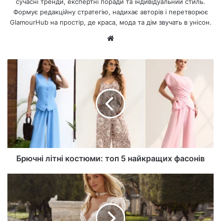
сучасні тренди, експертні поради та індивідуальний стиль.
Формує редакційну стратегію, надихає авторів і перетворює
GlamourHub на простір, де краса, мода та дім звучать в унісон.
Ве
б-
са
йт
Брючні літні костюми: топ 5 найкращих фасонів