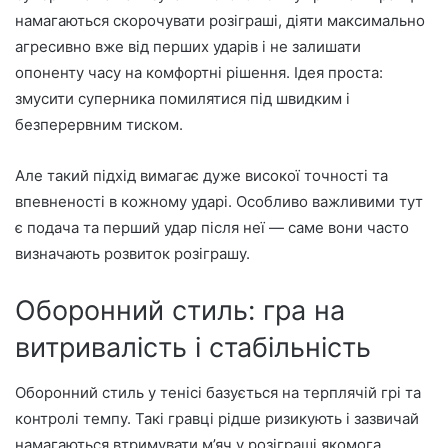
намагаються скорочувати розіграші, діяти максимально
агресивно вже від перших ударів і не залишати
опоненту часу на комфортні рішення. Ідея проста:
змусити суперника помилятися під швидким і
безперервним тиском.
Але такий підхід вимагає дуже високої точності та
впевненості в кожному ударі. Особливо важливими тут
є подача та перший удар після неї — саме вони часто
визначають розвиток розіграшу.
Оборонний стиль: гра на
витривалість і стабільність
Оборонний стиль у тенісі базується на терплячій грі та
контролі темпу. Такі гравці рідше ризикують і зазвичай
намагаються втримувати м’яч у розіграші якомога