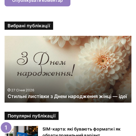
Вибрані публікації
С
т
и
л
ь
н
і
л
и
27 Січня 2026
Стильні листівки з Днем народження жінці — ідеї
с
т
і
в
Популярні публікації
к
и
SIM-карта: які бувають формати і як
з
обрати правильний варіант