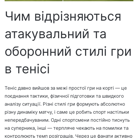
т
р
Чим відрізняються
о
н
атакувальний та
н
о
г
оборонний стилі гри
о
л
в тенісі
и
с
т
Теніс давно вийшов за межі простої гри на корті — це
а
поєднання тактики, фізичної підготовки та швидкого
аналізу ситуації. Різні стилі гри формують абсолютно
різну динаміку матчу, і саме це робить спорт настільки
непередбачуваним. Одні спортсмени постійно тиснуть
на суперника, інші — терпляче чекають на помилки та
контролюють темп розіграшів. Через це фанати активно