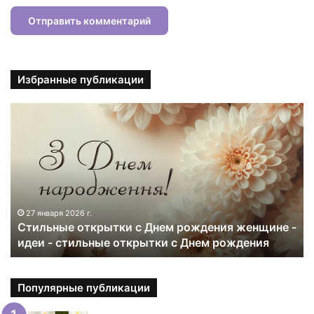
Избранные публикации
С
т
и
л
ь
н
ы
е
27 января 2026 г.
Стильные открытки с Днем рождения женщине -
о
идеи - стильные открытки с Днем рождения
т
к
р
ы
Популярные публикации
т