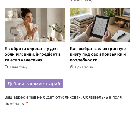
Як обрати сироватку для
Как выбрать электронную
обличчя: види, інгредієнти
книгу под свои привычки и
та етап нанесення
потребности
3 дня тому
3 дня тому
Добавить комментарий
Ваш адрес email не будет опубликован.
Обязательные поля
помечены
*
К
о
м