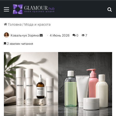
Меню
П
Головна
/
Мода и красота
Ковальчук Зоряна
О
4 Июнь 2026
0
7
т
2 хвилин читання
п
р
а
в
и
т
ь
п
и
с
ь