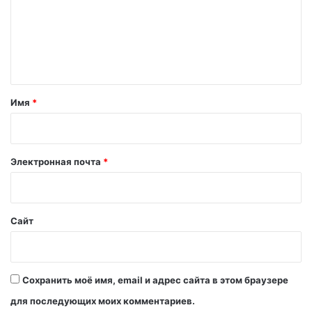
м
е
н
т
а
Имя
*
р
и
й
Электронная почта
*
*
Сайт
Сохранить моё имя, email и адрес сайта в этом браузере
для последующих моих комментариев.