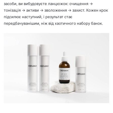
засоби, ви вибудовуєте ланцюжок: очищення →
тонізація → активи → зволоження → захист. Кожен крок
підсилює наступний, і результат стає
передбачуванішим, ніж від хаотичного набору банок.