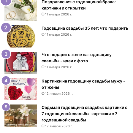
к
Поздравления с годовщиной брака:
и
картинки и открытки
с
11 января 2026 г.
Д
н
Годовщина свадьбы 35 лет: что подарить
е
11 января 2026 г.
м
р
о
Что подарить жене на годовщину
ж
свадьбы - идеи с фото
д
11 января 2026 г.
е
н
Картинки на годовщину свадьбы мужу -
и
от жены
я
12 января 2026 г.
ж
е
н
Седьмая годовщина свадьбы: картинки с
щ
7 годовщиной свадьбы: картинки с 7
и
годовщиной свадьбы
н
12 января 2026 г.
е