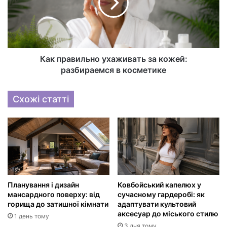
Как правильно ухаживать за кожей:
разбираемся в косметике
Схожі статті
Планування і дизайн
Ковбойський капелюх у
мансардного поверху: від
сучасному гардеробі: як
горища до затишної кімнати
адаптувати культовий
аксесуар до міського стилю
1 день тому
3 дня тому