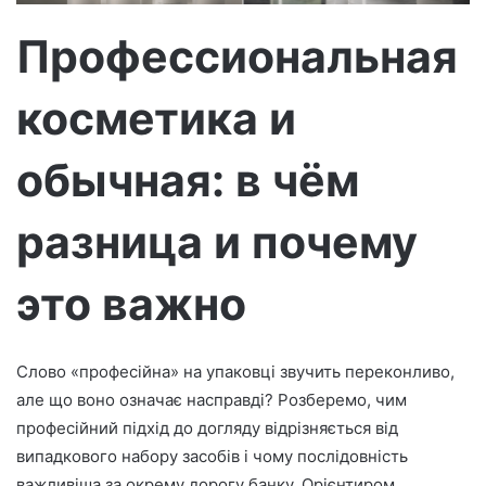
м
о
Профессиональная
косметика и
обычная: в чём
разница и почему
это важно
Слово «професійна» на упаковці звучить переконливо,
але що воно означає насправді? Розберемо, чим
професійний підхід до догляду відрізняється від
випадкового набору засобів і чому послідовність
важливіша за окрему дорогу банку. Орієнтиром