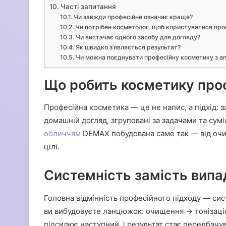
Часті запитання
Чи завжди професійне означає краще?
Чи потрібен косметолог, щоб користуватися пр
Чи вистачає одного засобу для догляду?
Як швидко з’являється результат?
Чи можна поєднувати професійну косметику з а
Що робить косметику про
Професійна косметика — це не напис, а підхід: 
домашній догляд, згруповані за задачами та сум
обличчям
DEMAX побудована саме так — від очищ
цілі.
Системність замість випа
Головна відмінність професійного підходу — сист
ви вибудовуєте ланцюжок: очищення → тонізаці
підсилює наступний, і результат стає передбачу