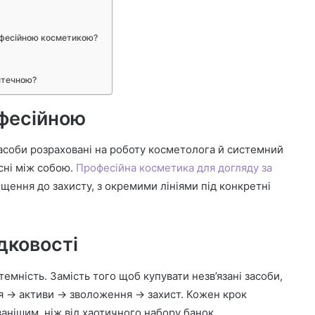
офесійною косметикою?
птечною?
фесійною
засоби розраховані на роботу косметолога й системний
існі між собою.
Професійна косметика для догляду за
ення до захисту, з окремими лініями під конкретні
дковості
емність. Замість того щоб купувати незв’язані засоби,
я → активи → зволоження → захист. Кожен крок
ванішим, ніж від хаотичного набору банок.