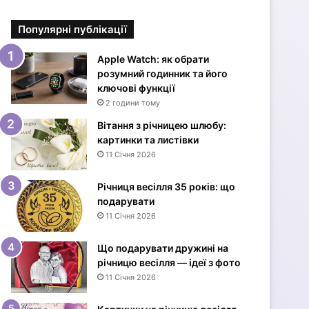
і
в
Популярні публікації
к
и
з
Apple Watch: як обрати
Д
розумний годинник та його
н
ключові функції
е
2 години тому
м
Вітання з річницею шлюбу:
н
картинки та листівки
а
11 Січня 2026
р
о
Річниця весілля 35 років: що
д
подарувати
ж
11 Січня 2026
е
н
н
Що подарувати дружині на
я
річницю весілля — ідеї з фото
ж
11 Січня 2026
і
н