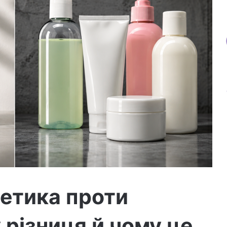
етика проти
 різниця й чому це