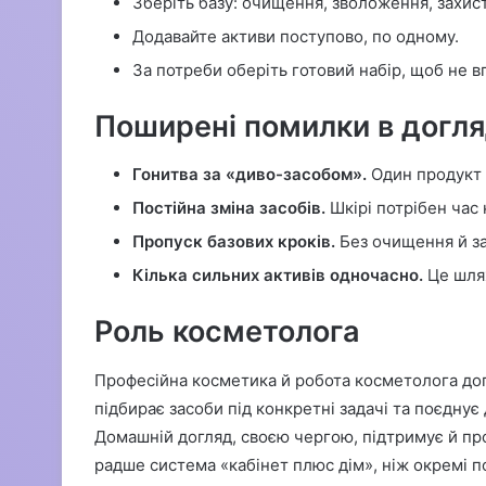
Зберіть базу: очищення, зволоження, захист
Додавайте активи поступово, по одному.
За потреби оберіть готовий набір, щоб не вг
Поширені помилки в догля
Гонитва за «диво-засобом».
Один продукт 
Постійна зміна засобів.
Шкірі потрібен час 
Пропуск базових кроків.
Без очищення й за
Кілька сильних активів одночасно.
Це шлях
Роль косметолога
Професійна косметика й робота косметолога доп
підбирає засоби під конкретні задачі та поєдну
Домашній догляд, своєю чергою, підтримує й пр
радше система «кабінет плюс дім», ніж окремі п