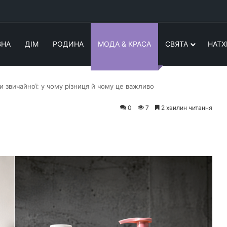
ВНА
ДІМ
РОДИНА
МОДА & КРАСА
СВЯТА
НАТХ
 звичайної: у чому різниця й чому це важливо
0
7
2 хвилин читання