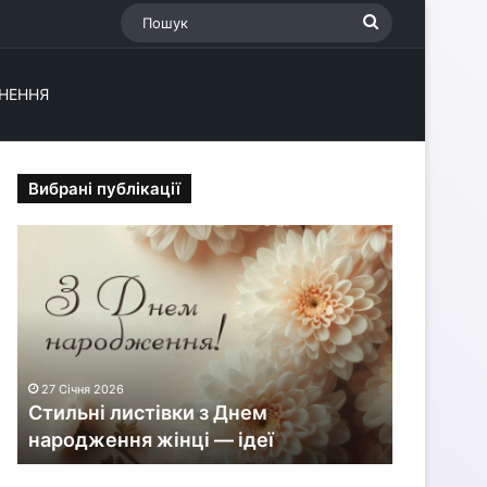
Пошук
НЕННЯ
Вибрані публікації
С
т
и
л
ь
н
і
27 Січня 2026
л
Стильні листівки з Днем
и
народження жінці — ідеї
с
т