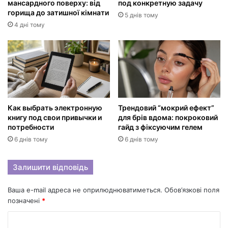
мансардного поверху: від
под конкретную задачу
горища до затишної кімнати
5 днів тому
4 дні тому
Как выбрать электронную
Трендовий “мокрий ефект”
книгу под свои привычки и
для брів вдома: покроковий
потребности
гайд з фіксуючим гелем
6 днів тому
6 днів тому
Залишити відповідь
Ваша e-mail адреса не оприлюднюватиметься.
Обов’язкові поля
позначені
*
К