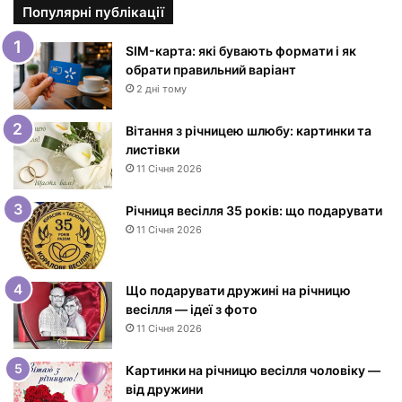
в
Популярні публікації
к
и
SIM-карта: які бувають формати і як
з
обрати правильний варіант
Д
2 дні тому
н
е
Вітання з річницею шлюбу: картинки та
м
листівки
н
11 Січня 2026
а
р
Річниця весілля 35 років: що подарувати
о
11 Січня 2026
д
ж
е
Що подарувати дружині на річницю
н
весілля — ідеї з фото
н
11 Січня 2026
я
ж
і
Картинки на річницю весілля чоловіку —
н
від дружини