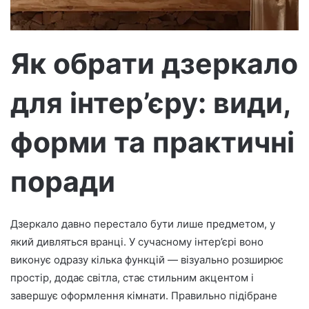
т
р
о
н
Як обрати дзеркало
н
о
для інтер’єру: види,
г
о
форми та практичні
л
и
с
поради
т
а
Дзеркало давно перестало бути лише предметом, у
який дивляться вранці. У сучасному інтер’єрі воно
виконує одразу кілька функцій — візуально розширює
простір, додає світла, стає стильним акцентом і
завершує оформлення кімнати. Правильно підібране