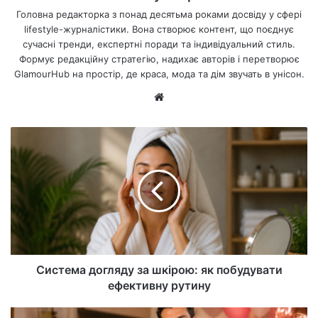
Головна редакторка з понад десятьма роками досвіду у сфері
lifestyle-журналістики. Вона створює контент, що поєднує
сучасні тренди, експертні поради та індивідуальний стиль.
Формує редакційну стратегію, надихає авторів і перетворює
GlamourHub на простір, де краса, мода та дім звучать в унісон.
Ве
б-
са
йт
Система догляду за шкірою: як побудувати
ефективну рутину