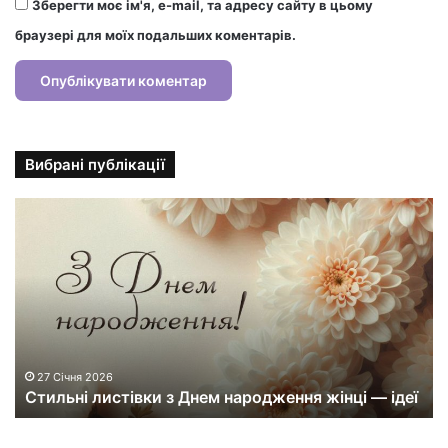
Зберегти моє ім'я, e-mail, та адресу сайту в цьому
браузері для моїх подальших коментарів.
Вибрані публікації
С
т
и
л
ь
н
і
л
и
27 Січня 2026
Стильні листівки з Днем народження жінці — ідеї
с
т
і