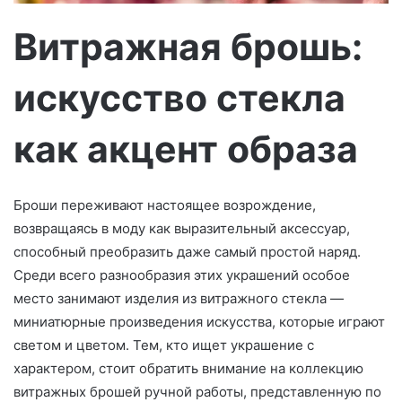
т
р
Витражная брошь:
о
н
искусство стекла
н
о
г
как акцент образа
о
л
и
Броши переживают настоящее возрождение,
с
возвращаясь в моду как выразительный аксессуар,
т
способный преобразить даже самый простой наряд.
а
Среди всего разнообразия этих украшений особое
место занимают изделия из витражного стекла —
миниатюрные произведения искусства, которые играют
светом и цветом. Тем, кто ищет украшение с
характером, стоит обратить внимание на коллекцию
витражных брошей ручной работы, представленную по