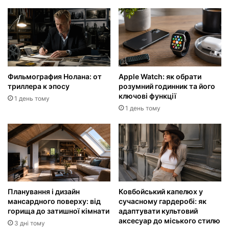
Фильмография Нолана: от
Apple Watch: як обрати
триллера к эпосу
розумний годинник та його
ключові функції
1 день тому
1 день тому
Планування і дизайн
Ковбойський капелюх у
мансардного поверху: від
сучасному гардеробі: як
горища до затишної кімнати
адаптувати культовий
аксесуар до міського стилю
3 дні тому