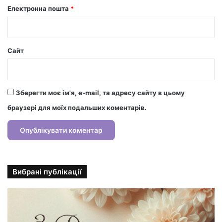
Електронна пошта
*
Сайт
Зберегти моє ім'я, e-mail, та адресу сайту в цьому
браузері для моїх подальших коментарів.
Вибрані публікації
С
т
и