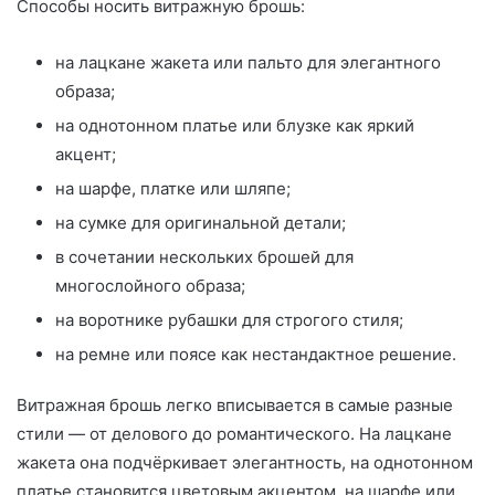
Способы носить витражную брошь:
на лацкане жакета или пальто для элегантного
образа;
на однотонном платье или блузке как яркий
акцент;
на шарфе, платке или шляпе;
на сумке для оригинальной детали;
в сочетании нескольких брошей для
многослойного образа;
на воротнике рубашки для строгого стиля;
на ремне или поясе как нестандактное решение.
Витражная брошь легко вписывается в самые разные
стили — от делового до романтического. На лацкане
жакета она подчёркивает элегантность, на однотонном
платье становится цветовым акцентом, на шарфе или