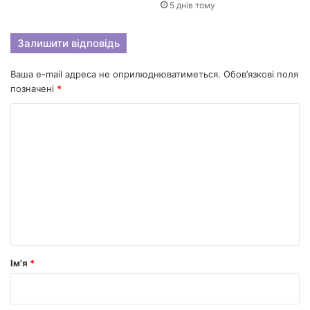
5 днів тому
Залишити відповідь
Ваша e-mail адреса не оприлюднюватиметься.
Обов’язкові поля
позначені
*
К
о
м
е
н
т
а
р
Ім'я
*
*