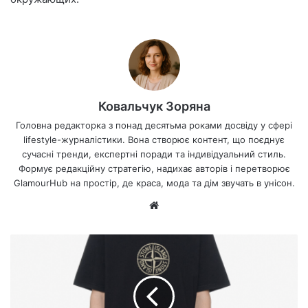
Ковальчук Зоряна
Головна редакторка з понад десятьма роками досвіду у сфері
lifestyle-журналістики. Вона створює контент, що поєднує
сучасні тренди, експертні поради та індивідуальний стиль.
Формує редакційну стратегію, надихає авторів і перетворює
GlamourHub на простір, де краса, мода та дім звучать в унісон.
Ве
б-
са
йт