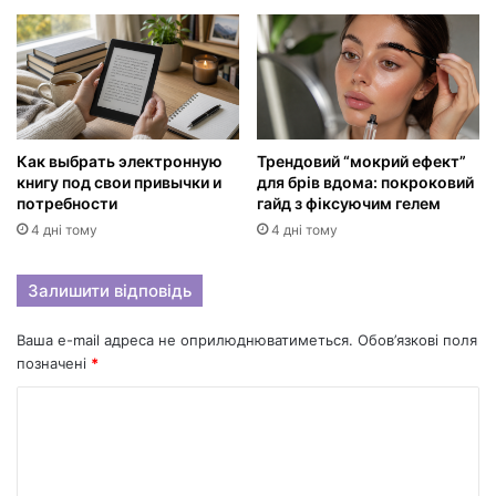
Как выбрать электронную
Трендовий “мокрий ефект”
книгу под свои привычки и
для брів вдома: покроковий
потребности
гайд з фіксуючим гелем
4 дні тому
4 дні тому
Залишити відповідь
Ваша e-mail адреса не оприлюднюватиметься.
Обов’язкові поля
позначені
*
К
о
м