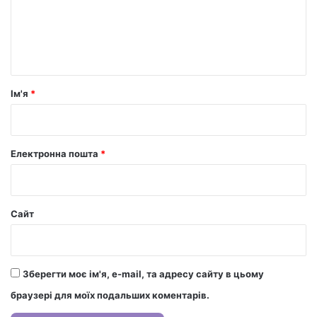
е
н
т
а
р
Ім'я
*
*
Електронна пошта
*
Сайт
Зберегти моє ім'я, e-mail, та адресу сайту в цьому
браузері для моїх подальших коментарів.