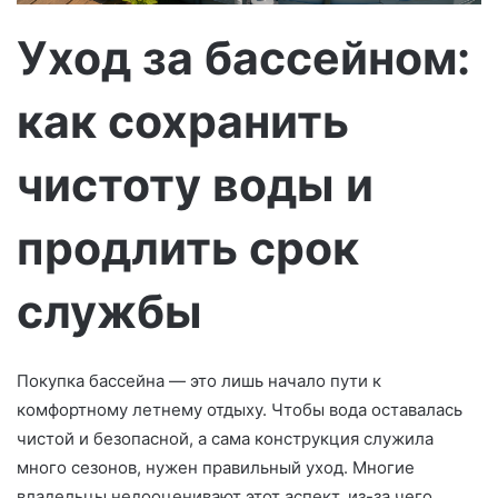
т
р
Уход за бассейном:
о
н
как сохранить
н
о
г
чистоту воды и
о
л
продлить срок
и
с
службы
т
а
Покупка бассейна — это лишь начало пути к
комфортному летнему отдыху. Чтобы вода оставалась
чистой и безопасной, а сама конструкция служила
много сезонов, нужен правильный уход. Многие
владельцы недооценивают этот аспект, из-за чего