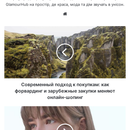
GlamourHub на простір, де краса, мода та дім звучать в унісон.
Ве
б-
са
йт
Современный подход к покупкам: как
форвардинг и зарубежные закупки меняют
онлайн-шопинг