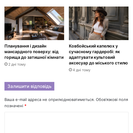
Планування і дизайн
Ковбойський капелюх у
мансардного поверху: від
сучасному гардеробі: як
горища до затишної кімнати
адаптувати культовий
аксесуар до міського стилю
2 дні тому
4 дні тому
Залишити відповідь
Ваша e-mail адреса не оприлюднюватиметься.
Обов’язкові поля
позначені
*
К
о