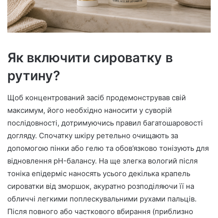
Як включити сироватку в
рутину?
Щоб концентрований засіб продемонстрував свій
максимум, його необхідно наносити у суворій
послідовності, дотримуючись правил багатошаровості
догляду. Спочатку шкіру ретельно очищають за
допомогою пінки або гелю та обов’язково тонізують для
відновлення pH-балансу. На ще злегка вологий після
тоніка епідерміс наносять усього декілька крапель
сироватки від зморшок, акуратно розподіляючи її на
обличчі легкими поплескувальними рухами пальців.
Після повного або часткового вбирання (приблизно