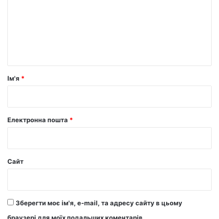
м
е
н
т
а
р
Ім'я
*
*
Електронна пошта
*
Сайт
Зберегти моє ім'я, e-mail, та адресу сайту в цьому
браузері для моїх подальших коментарів.