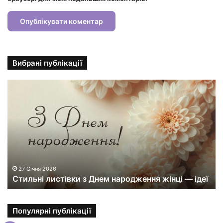
Вибрані публікації
С
т
и
л
ь
н
і
л
и
27 Січня 2026
Стильні листівки з Днем народження жінці — ідеї
с
т
і
в
Популярні публікації
к