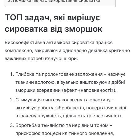
Помилки під час використання сироватки
ТОП задач, які вирішує
сироватка від зморшок
Високоефективна антивікова сироватка працює
комплексно, закриваючи одночасно декілька критично
важливих потреб в’янучої шкіри:
Глибоке та пролонговане зволоження – насичує
тканини вологою, візуально виштовхуючи дрібні
зморшки зсередини (ефект «наповненості»).
Стимуляція синтезу колагену та еластину –
активізує роботу фібробластів, повертаючи шкірі
втрачену пружність, щільність та еластичність.
Боротьба з тьмяністю та нерівним тоном –
прискорює процеси клітинного оновлення,