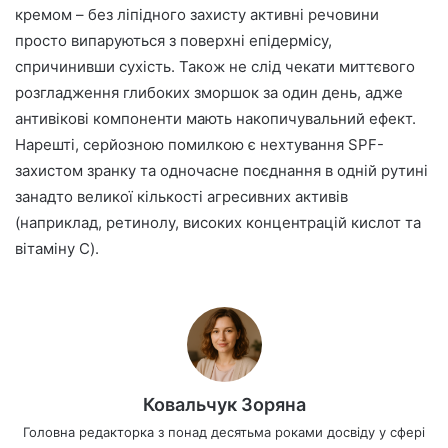
кремом – без ліпідного захисту активні речовини
просто випаруються з поверхні епідермісу,
спричинивши сухість. Також не слід чекати миттєвого
розгладження глибоких зморшок за один день, адже
антивікові компоненти мають накопичувальний ефект.
Нарешті, серйозною помилкою є нехтування SPF-
захистом зранку та одночасне поєднання в одній рутині
занадто великої кількості агресивних активів
(наприклад, ретинолу, високих концентрацій кислот та
вітаміну C).
Ковальчук Зоряна
Головна редакторка з понад десятьма роками досвіду у сфері