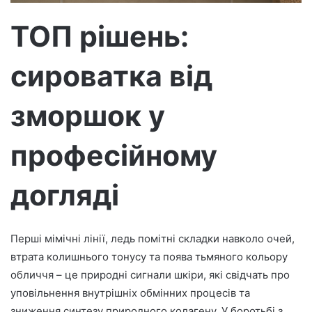
т
р
ТОП рішень:
о
н
сироватка від
н
о
г
зморшок у
о
л
професійному
и
с
догляді
т
а
Перші мімічні лінії, ледь помітні складки навколо очей,
втрата колишнього тонусу та поява тьмяного кольору
обличчя – це природні сигнали шкіри, які свідчать про
уповільнення внутрішніх обмінних процесів та
зниження синтезу природного колагену. У боротьбі з