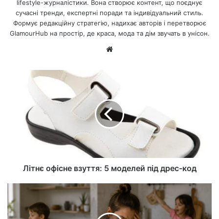
lifestyle-журналістики. Вона створює контент, що поєднує
сучасні тренди, експертні поради та індивідуальний стиль.
Формує редакційну стратегію, надихає авторів і перетворює
GlamourHub на простір, де краса, мода та дім звучать в унісон.
Ве
б-
са
йт
Літнє офісне взуття: 5 моделей під дрес-код