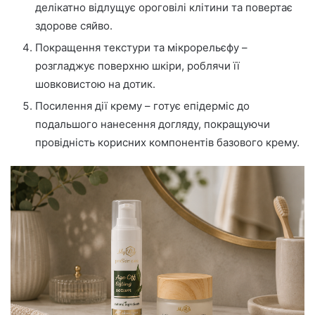
делікатно відлущує ороговілі клітини та повертає
здорове сяйво.
Покращення текстури та мікрорельєфу –
розгладжує поверхню шкіри, роблячи її
шовковистою на дотик.
Посилення дії крему – готує епідерміс до
подальшого нанесення догляду, покращуючи
провідність корисних компонентів базового крему.