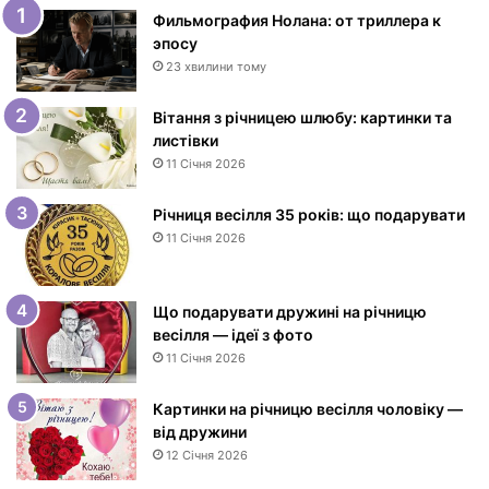
и
Фильмография Нолана: от триллера к
з
эпосу
Д
23 хвилини тому
н
е
Вітання з річницею шлюбу: картинки та
м
листівки
н
11 Січня 2026
а
р
Річниця весілля 35 років: що подарувати
о
11 Січня 2026
д
ж
е
Що подарувати дружині на річницю
н
весілля — ідеї з фото
н
11 Січня 2026
я
ж
і
Картинки на річницю весілля чоловіку —
н
від дружини
ц
12 Січня 2026
і