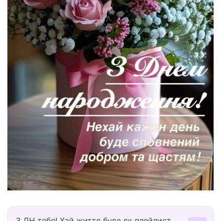
З ДН тебе! Хай життя буде як плейлист