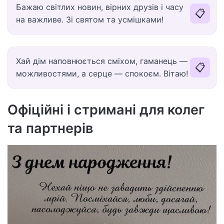
Бажаю світлих новин, вірних друзів і часу
📋
на важливе. Зі святом та усмішками!
Хай дім наповнюється сміхом, гаманець —
📋
можливостями, а серце — спокоєм. Вітаю!
Офіційні і стримані для колег
та партнерів