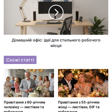
Домашній офіс: ідеї для стильного робочого
місця
Схожі статті
Привітання з 60-річчям
Привітання з 55-річчям
чоловіку — листівки та
жінці — листівки, GIF та
побажання
побажання