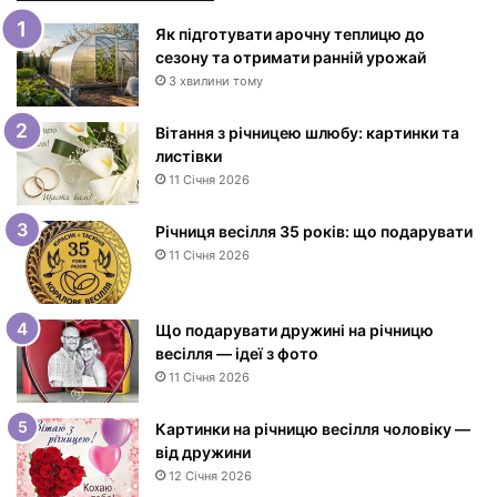
к
и
Як підготувати арочну теплицю до
з
сезону та отримати ранній урожай
Д
3 хвилини тому
н
е
Вітання з річницею шлюбу: картинки та
м
листівки
н
11 Січня 2026
а
р
Річниця весілля 35 років: що подарувати
о
11 Січня 2026
д
ж
е
Що подарувати дружині на річницю
н
весілля — ідеї з фото
н
11 Січня 2026
я
ж
і
Картинки на річницю весілля чоловіку —
н
від дружини
ц
12 Січня 2026