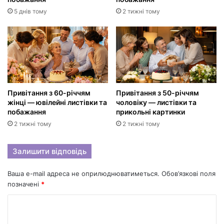
5 днів тому
2 тижні тому
Привітання з 60-річчям
Привітання з 50-річчям
жінці — ювілейні листівки та
чоловіку — листівки та
побажання
прикольні картинки
2 тижні тому
2 тижні тому
Залишити відповідь
Ваша e-mail адреса не оприлюднюватиметься.
Обов’язкові поля
позначені
*
К
о