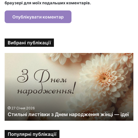
браузері для моїх подальших коментарів.
Вибрані публікації
С
т
и
л
ь
н
і
л
и
27 Січня 2026
Стильні листівки з Днем народження жінці — ідеї
с
т
і
в
Популярні публікації