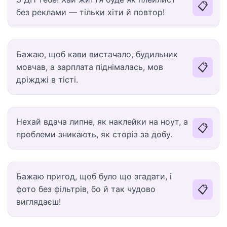
📋
без реклами — тільки хіти й повтор!
Бажаю, щоб кави вистачало, будильник
📋
мовчав, а зарплата піднімалась, мов
дріжджі в тісті.
Нехай вдача липне, як наклейки на ноут, а
📋
проблеми зникають, як сторіз за добу.
Бажаю пригод, щоб було що згадати, і
📋
фото без фільтрів, бо й так чудово
виглядаєш!