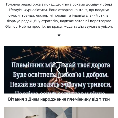
Головна редакторка з понад десятьма роками досвіду у сфері
lifestyle-журналістики. Вона створює контент, що поєднує
сучасні тренди, експертні поради та індивідуальний стиль.
Формує редакційну стратегію, надихає авторів і перетворює
GlamourHub на простір, де краса, мода та дім звучать в унісон.
Ве
б-
са
йт
Вітання з Днем народження племіннику від тітки