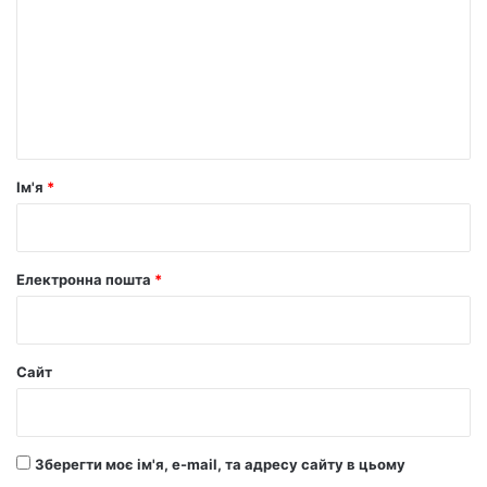
м
е
н
т
а
р
Ім'я
*
*
Електронна пошта
*
Сайт
Зберегти моє ім'я, e-mail, та адресу сайту в цьому