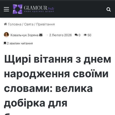
Меню
П
Головна
/
Свята
/
Привітання
Ковальчук Зоряна
Н
2 Лютого 2026
0
50
а
2 хвилин читання
д
і
Щирі вітання з днем
ш
л
народження своїми
і
т
словами: велика
ь
е
л
добірка для
е
к