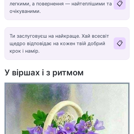
📋
легкими, а повернення — найтеплішими та
очікуваними.
Ти заслуговуєш на найкраще. Хай всесвіт
📋
щедро відповідає на кожен твій добрий
крок і намір.
У віршах і з ритмом