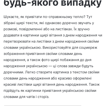
будь‑якого випадку
т
р
о
Шукаєте, як привітати по-справжньому тепло? Тут
н
зібрані щирі тексти, які однаково доречно звучать у
н
о
розмові, повідомленні або на листівках. Їх зручно
г
додавати в картинки щирі вітання з днем народження чи
о
перетворювати на листівки з днем народження своїми
л
словами українською. Використовуйте для соцмереж
и
зображення привітання своїми словами день
с
народження, а також фото щирі побажання до дня
т
народження українською — ці слова завжди будуть
а
доречними. Легко створите картинка з текстом своїми
словами день народження або красиво оформлені
красиві листівки щирі вітання день народження. Також
підійдуть як картинки привітання українською своїми
словами для чатів і сторіз.