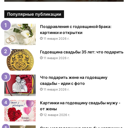
к
р
ы
Популярные публикации
т
к
Поздравления с годовщиной брака:
и
картинки и открытки
с
11 января 2026 г.
Д
н
Годовщина свадьбы 35 лет: что подарить
е
11 января 2026 г.
м
р
о
Что подарить жене на годовщину
ж
свадьбы - идеи с фото
д
11 января 2026 г.
е
н
Картинки на годовщину свадьбы мужу -
и
от жены
я
12 января 2026 г.
ж
е
н