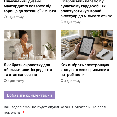
Планування і дизайн
Ковбойський капелюх у
мансардного поверху: від
сучасному гардеробі: як
горища до затишної кімнати
адаптувати культовий
аксесуар до міського стилю
2 дня тому
3 дня тому
Як обрати сироватку для
Как выбрать электронную
обличчя: види, інгредієнти
книгу под свои привычки и
та етап нанесення
потребности
3 дня тому
4 дня тому
Добавить комментарий
Ваш адрес email не будет опубликован.
Обязательные поля
помечены
*