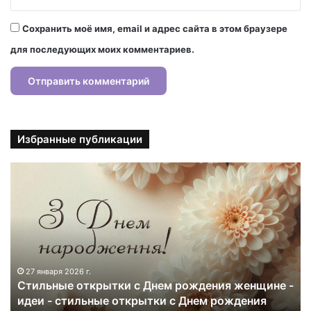
Сохранить моё имя, email и адрес сайта в этом браузере
для последующих моих комментариев.
Избранные публикации
С
т
и
л
ь
н
ы
е
27 января 2026 г.
Стильные открытки с Днем рождения женщине -
о
идеи - стильные открытки с Днем рождения
т