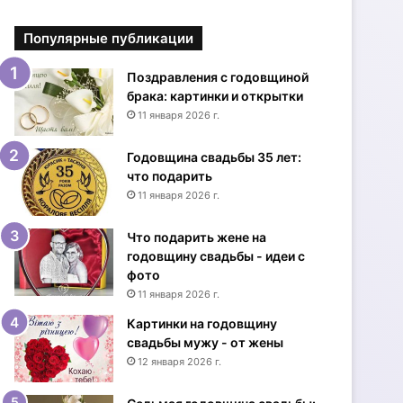
р
ы
Популярные публикации
т
к
и
Поздравления с годовщиной
с
брака: картинки и открытки
Д
11 января 2026 г.
н
е
Годовщина свадьбы 35 лет:
м
что подарить
р
11 января 2026 г.
о
ж
Что подарить жене на
д
годовщину свадьбы - идеи с
е
фото
н
11 января 2026 г.
и
я
Картинки на годовщину
ж
свадьбы мужу - от жены
е
12 января 2026 г.
н
щ