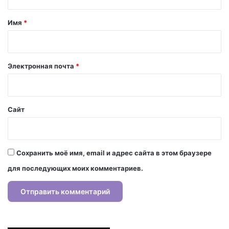
т
а
Имя
*
р
и
й
Электронная почта
*
*
Сайт
Сохранить моё имя, email и адрес сайта в этом браузере
для последующих моих комментариев.