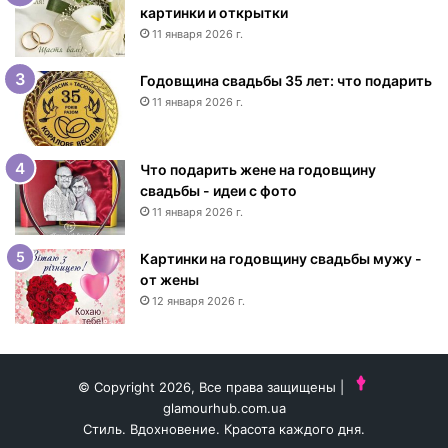
е
картинки и открытки
м
11 января 2026 г.
р
о
Годовщина свадьбы 35 лет: что подарить
ж
11 января 2026 г.
д
е
н
Что подарить жене на годовщину
и
свадьбы - идеи с фото
я
11 января 2026 г.
ж
е
н
Картинки на годовщину свадьбы мужу -
щ
от жены
и
12 января 2026 г.
н
е
-
и
© Copyright 2026, Все права защищены |
д
glamourhub.com.ua
е
Стиль. Вдохновение. Красота каждого дня.
и