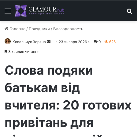
Меню
П
Головна
/
Праздники
/
Благодарность
Ковальчук Зоряна
О
23 января 2026 г.
0
626
т
3 хвилин читання
п
р
Слова подяки
а
в
батькам від
и
т
вчителя: 20 готових
ь
п
и
привітань для
с
ь