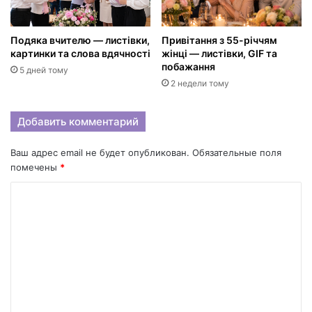
Подяка вчителю — листівки,
Привітання з 55-річчям
картинки та слова вдячності
жінці — листівки, GIF та
побажання
5 дней тому
2 недели тому
Добавить комментарий
Ваш адрес email не будет опубликован.
Обязательные поля
помечены
*
К
о
м
м
е
н