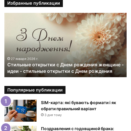
Избранные публикации
С
т
и
л
ь
н
ы
е
27 января 2026 г.
Стильные открытки с Днем рождения женщине -
о
идеи - стильные открытки с Днем рождения
т
к
р
ы
Популярные публикации
т
к
SIM-карта: які бувають формати і як
и
обрати правильний варіант
с
3 дня тому
Д
н
Поздравления с годовщиной брака: