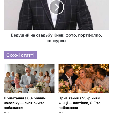
Ведущий на свадьбу Киев: фото, портфолио,
конкурсы
Схожі статті
Привітання з 60-річчям
Привітання з 55-річчям
чоловіку — листівки та
жінці — листівки, GIF та
побажання
побажання