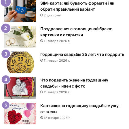
к
SIM-карта: які бувають формати і як
и
обрати правильний варіант
с
2 дня тому
Д
н
Поздравления с годовщиной брака:
е
картинки и открытки
м
11 января 2026 г.
р
о
Годовщина свадьбы 35 лет: что подарить
ж
11 января 2026 г.
д
е
н
Что подарить жене на годовщину
и
свадьбы - идеи с фото
я
11 января 2026 г.
ж
е
н
Картинки на годовщину свадьбы мужу -
щ
от жены
и
12 января 2026 г.
н