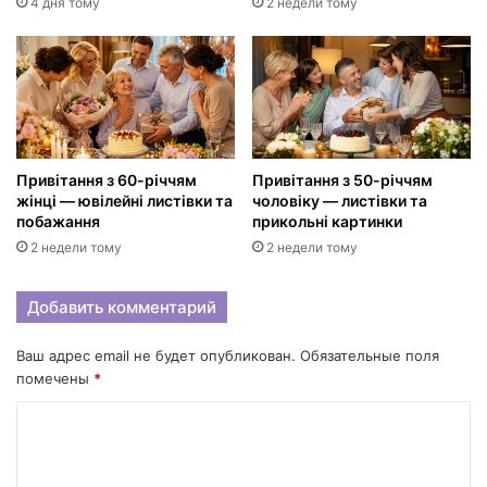
4 дня тому
2 недели тому
Привітання з 60-річчям
Привітання з 50-річчям
жінці — ювілейні листівки та
чоловіку — листівки та
побажання
прикольні картинки
2 недели тому
2 недели тому
Добавить комментарий
Ваш адрес email не будет опубликован.
Обязательные поля
помечены
*
К
о
м