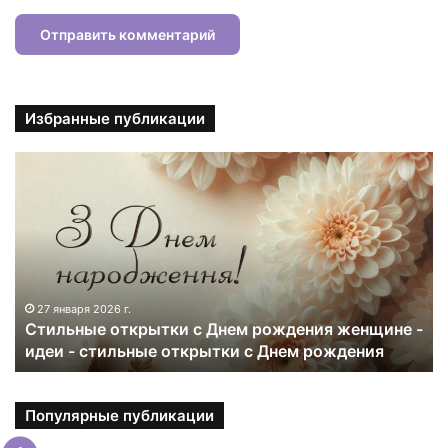
Избранные публикации
С
т
и
л
ь
н
ы
е
27 января 2026 г.
Стильные открытки с Днем рождения женщине -
о
идеи - стильные открытки с Днем рождения
т
к
р
ы
Популярные публикации
т