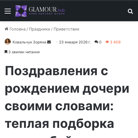
Меню
П
Головна
/
Праздники
/
Приветствие
Ковальчук Зоряна
О
23 января 2026 г.
0
3 409
т
3 хвилин читання
п
р
Поздравления с
а
в
рождением дочери
и
т
своими словами:
ь
п
и
теплая подборка
с
ь