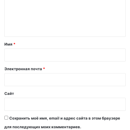
м
е
н
т
а
Имя
*
р
и
й
Электронная почта
*
*
Сайт
Сохранить моё имя, email и адрес сайта в этом браузере
для последующих моих комментариев.