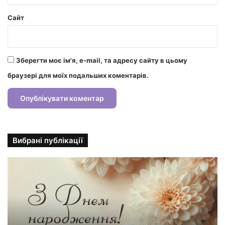
Сайт
Зберегти моє ім'я, e-mail, та адресу сайту в цьому
браузері для моїх подальших коментарів.
Вибрані публікації
С
т
и
л
ь
н