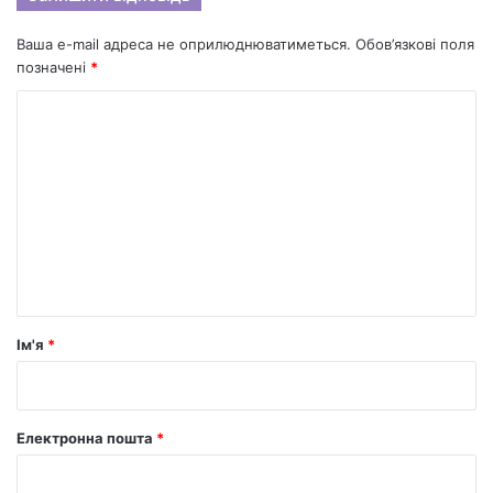
Ваша e-mail адреса не оприлюднюватиметься.
Обов’язкові поля
позначені
*
К
о
м
е
н
т
а
р
Ім'я
*
*
Електронна пошта
*