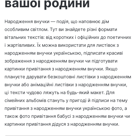
вашої родини
т
р
о
Народження внучки — подія, що наповнює дім
н
особливим світлом. Тут ви знайдете різні формати
н
о
вітальних текстів: від коротких і офіційних до поетичних
г
і жартівливих. Їх можна використати для листівок з
о
народженням внучки українською, підписати красиві
л
зображення з народженням внучки чи підготувати
и
картинки привітання з народженням внучки. Якщо
с
плануєте дарувати безкоштовні листівки з народженням
т
внучки або анімаційні листівки з народженням внучки,
а
ці тексти чудово ляжуть на будь-який макет. Для
сімейних альбомів стануть у пригоді й підписи на тему
привітання з народженням внучки українською фото, а
також фото привітання бабусі з народженням внучки чи
картинки привітання дідуся з народженням внучки.