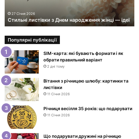
і
л
и
27 Січня 2026
Стильні листівки з Днем народження жінці — ідеї
с
т
і
в
Популярні публікації
к
и
SIM-карта: які бувають формати і як
з
обрати правильний варіант
Д
2 дні тому
н
е
Вітання з річницею шлюбу: картинки та
м
листівки
н
11 Січня 2026
а
р
Річниця весілля 35 років: що подарувати
о
11 Січня 2026
д
ж
е
Що подарувати дружині на річницю
н