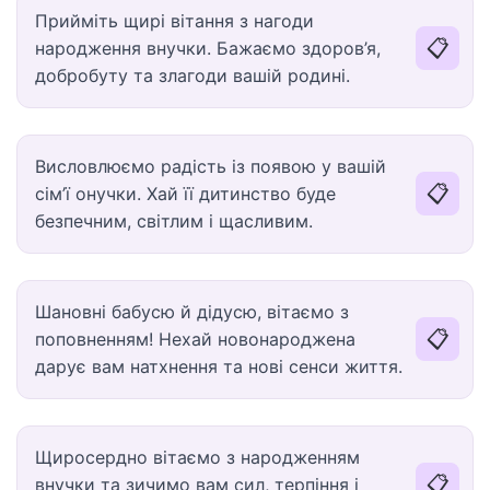
Прийміть щирі вітання з нагоди
📋
народження внучки. Бажаємо здоров’я,
добробуту та злагоди вашій родині.
Висловлюємо радість із появою у вашій
📋
сім’ї онучки. Хай її дитинство буде
безпечним, світлим і щасливим.
Шановні бабусю й дідусю, вітаємо з
📋
поповненням! Нехай новонароджена
дарує вам натхнення та нові сенси життя.
Щиросердно вітаємо з народженням
📋
внучки та зичимо вам сил, терпіння і