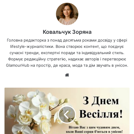
Ковальчук Зоряна
Головна редакторка з понад десятьма роками досвіду у сфері
lifestyle-журналістики. Вона створює контент, що поєднує
сучасні тренди, експертні поради та індивідуальний стиль.
Формує редакційну стратегію, надихає авторів і перетворює
GlamourHub на простір, де краса, мода та дім звучать в унісон.
Ве
б-
са
йт