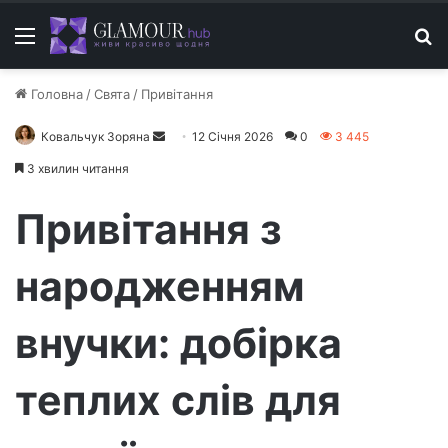
Меню
П
Головна
/
Свята
/
Привітання
Ковальчук Зоряна
Н
12 Січня 2026
0
3 445
а
3 хвилин читання
д
і
Привітання з
ш
л
народженням
і
т
внучки: добірка
ь
е
л
теплих слів для
е
к