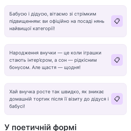
Бабусю і дідусю, вітаємо зі стрімким
📋
підвищенням: ви офіційно на посаді нянь
найвищої категорії!
Народження внучки — це коли іграшки
📋
стають інтер’єром, а сон — рідкісним
бонусом. Але щастя — щодня!
Хай внучка росте так швидко, як зникає
📋
домашній тортик після її візиту до дідуся і
бабусі!
У поетичній формі