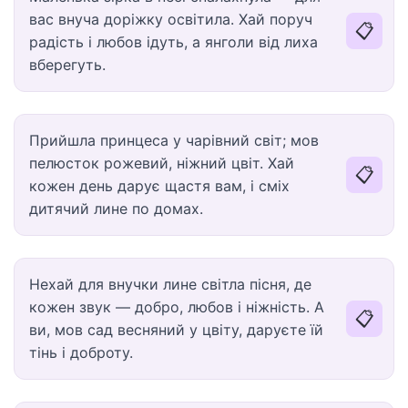
вас внуча доріжку освітила. Хай поруч
📋
радість і любов ідуть, а янголи від лиха
вберегуть.
Прийшла принцеса у чарівний світ; мов
пелюсток рожевий, ніжний цвіт. Хай
📋
кожен день дарує щастя вам, і сміх
дитячий лине по домах.
Нехай для внучки лине світла пісня, де
кожен звук — добро, любов і ніжність. А
📋
ви, мов сад весняний у цвіту, даруєте їй
тінь і доброту.