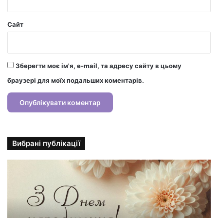
Сайт
Зберегти моє ім'я, e-mail, та адресу сайту в цьому
браузері для моїх подальших коментарів.
Вибрані публікації
С
т
и
л
ь
н