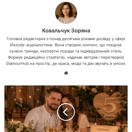
Ковальчук Зоряна
Головна редакторка з понад десятьма роками досвіду у сфері
lifestyle-журналістики. Вона створює контент, що поєднує
сучасні тренди, експертні поради та індивідуальний стиль.
Формує редакційну стратегію, надихає авторів і перетворює
GlamourHub на простір, де краса, мода та дім звучать в унісон.
Ве
б-
са
йт