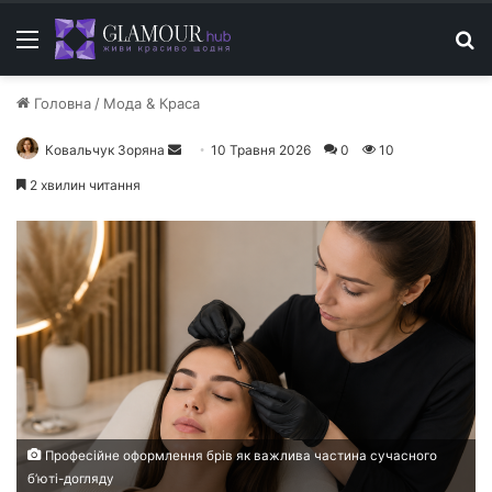
Меню
П
Головна
/
Мода & Краса
Ковальчук Зоряна
Н
10 Травня 2026
0
10
а
2 хвилин читання
д
і
ш
л
і
т
ь
е
л
е
Професійне оформлення брів як важлива частина сучасного
к
б’юті-догляду