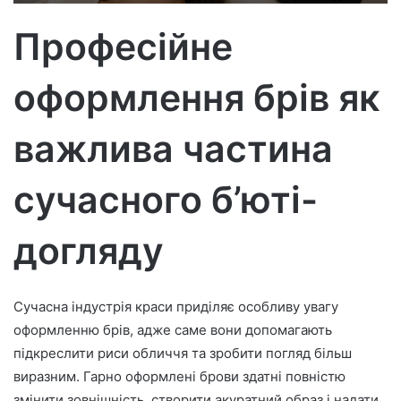
т
р
Професійне
о
н
оформлення брів як
н
о
г
важлива частина
о
л
сучасного б’юті-
и
с
догляду
т
а
Сучасна індустрія краси приділяє особливу увагу
оформленню брів, адже саме вони допомагають
підкреслити риси обличчя та зробити погляд більш
виразним. Гарно оформлені брови здатні повністю
змінити зовнішність, створити акуратний образ і надати