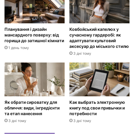
Планування і дизайн
Ковбойський капелюх у
мансардного поверху: від
сучасному гардеробі: як
горища до затишної кімнати
адаптувати культовий
аксесуар до міського стилю
1 день тому
3 дні тому
Як обрати сироватку для
Как выбрать электронную
обличчя: види, інгредієнти
книгу под свои привычки и
та етап нанесення
потребности
3 дні тому
3 дні тому