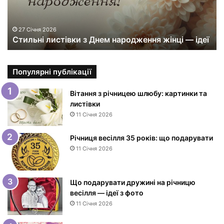
і
л
и
27 Січня 2026
Стильні листівки з Днем народження жінці — ідеї
с
т
і
в
Популярні публікації
к
и
Вітання з річницею шлюбу: картинки та
з
листівки
Д
11 Січня 2026
н
е
Річниця весілля 35 років: що подарувати
м
11 Січня 2026
н
а
р
Що подарувати дружині на річницю
о
весілля — ідеї з фото
д
11 Січня 2026
ж
е