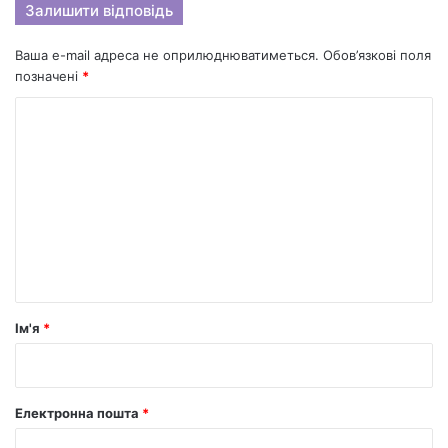
Залишити відповідь
Ваша e-mail адреса не оприлюднюватиметься.
Обов’язкові поля
позначені
*
К
о
м
е
н
т
а
р
Ім'я
*
*
Електронна пошта
*