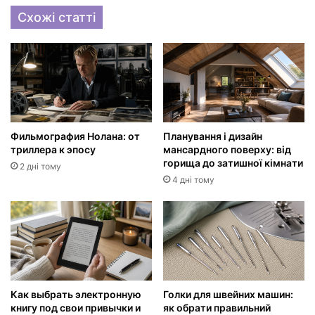
Схожі статті
Фильмография Нолана: от
Планування і дизайн
триллера к эпосу
мансардного поверху: від
горища до затишної кімнати
2 дні тому
4 дні тому
Как выбрать электронную
Голки для швейних машин:
книгу под свои привычки и
як обрати правильний