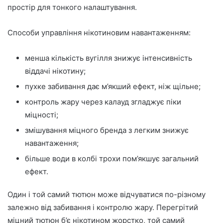
простір для тонкого налаштування.
Способи управління нікотиновим навантаженням:
менша кількість вугілля знижує інтенсивність
віддачі нікотину;
пухке забивання дає м’якший ефект, ніж щільне;
контроль жару через калауд згладжує піки
міцності;
змішування міцного бренда з легким знижує
навантаження;
більше води в колбі трохи пом’якшує загальний
ефект.
Один і той самий тютюн може відчуватися по-різному
залежно від забивання і контролю жару. Перегрітий
міцний тютюн б’є нікотином жорстко, той самий