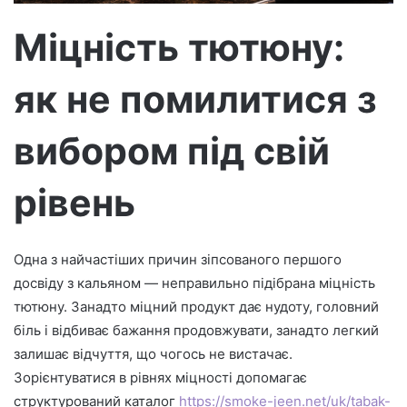
т
р
Міцність тютюну:
о
н
як не помилитися з
н
о
г
вибором під свій
о
л
рівень
и
с
т
Одна з найчастіших причин зіпсованого першого
а
досвіду з кальяном — неправильно підібрана міцність
тютюну. Занадто міцний продукт дає нудоту, головний
біль і відбиває бажання продовжувати, занадто легкий
залишає відчуття, що чогось не вистачає.
Зорієнтуватися в рівнях міцності допомагає
структурований каталог
https://smoke-jeen.net/uk/tabak-