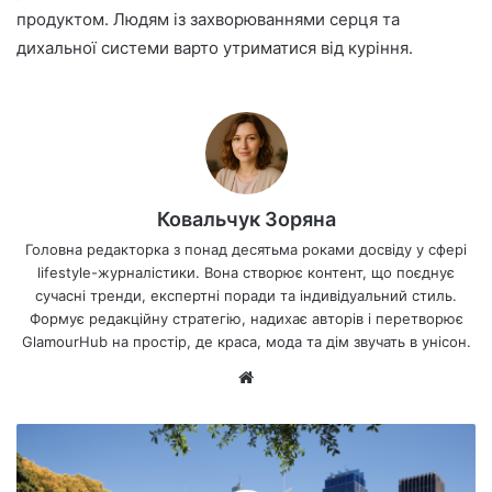
продуктом. Людям із захворюваннями серця та
дихальної системи варто утриматися від куріння.
Ковальчук Зоряна
Головна редакторка з понад десятьма роками досвіду у сфері
lifestyle-журналістики. Вона створює контент, що поєднує
сучасні тренди, експертні поради та індивідуальний стиль.
Формує редакційну стратегію, надихає авторів і перетворює
GlamourHub на простір, де краса, мода та дім звучать в унісон.
Ве
б-
са
йт