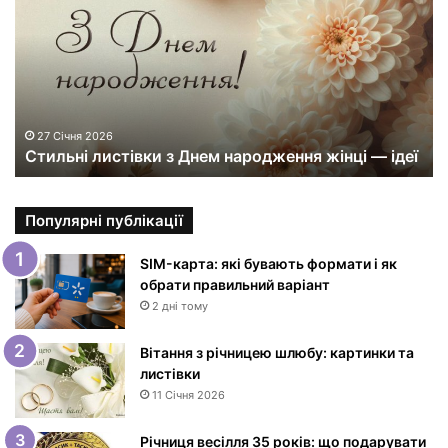
и
л
ь
н
і
л
и
27 Січня 2026
Стильні листівки з Днем народження жінці — ідеї
с
т
і
в
Популярні публікації
к
и
SIM-карта: які бувають формати і як
з
обрати правильний варіант
Д
2 дні тому
н
е
Вітання з річницею шлюбу: картинки та
м
листівки
н
11 Січня 2026
а
р
Річниця весілля 35 років: що подарувати