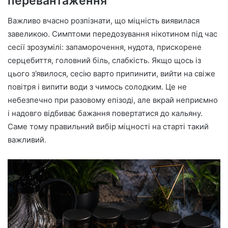
перевантаження
Важливо вчасно розпізнати, що міцність виявилася
завеликою. Симптоми передозування нікотином під час
сесії зрозумілі: запаморочення, нудота, прискорене
серцебиття, головний біль, слабкість. Якщо щось із
цього з’явилося, сесію варто припинити, вийти на свіже
повітря і випити води з чимось солодким. Це не
небезпечно при разовому епізоді, але вкрай неприємно
і надовго відбиває бажання повертатися до кальяну.
Саме тому правильний вибір міцності на старті такий
важливий.