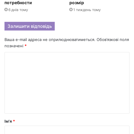
потребности
розмір
6 днів тому
1 тиждень тому
Залишити відповідь
Ваша e-mail адреса не оприлюднюватиметься.
Обов’язкові поля
позначені
*
К
о
м
е
н
т
а
р
Ім'я
*
*