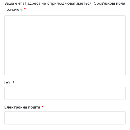
Ваша e-mail адреса не оприлюднюватиметься.
Обов’язкові поля
позначені
*
К
о
м
е
н
т
а
р
Ім'я
*
*
Електронна пошта
*