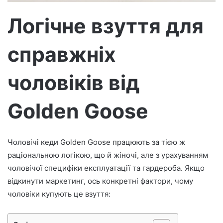
т
р
Логічне взуття для
о
н
справжніх
н
о
г
чоловіків від
о
л
Golden Goose
и
с
т
Чоловічі кеди Golden Goose працюють за тією ж
а
раціональною логікою, що й жіночі, але з урахуванням
чоловічої специфіки експлуатації та гардероба. Якщо
відкинути маркетинг, ось конкретні фактори, чому
чоловіки купують це взуття: