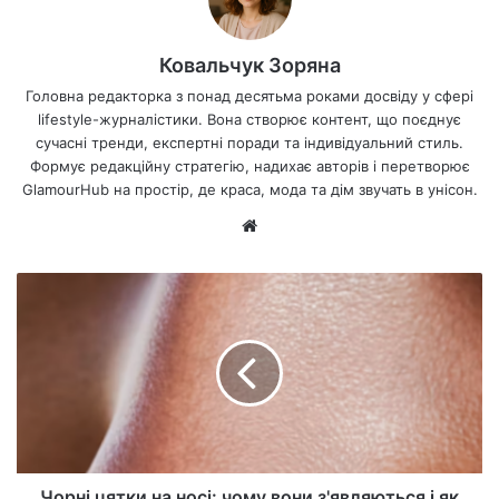
Ковальчук Зоряна
Головна редакторка з понад десятьма роками досвіду у сфері
lifestyle-журналістики. Вона створює контент, що поєднує
сучасні тренди, експертні поради та індивідуальний стиль.
Формує редакційну стратегію, надихає авторів і перетворює
GlamourHub на простір, де краса, мода та дім звучать в унісон.
Ве
б-
са
йт
Чорні цятки на носі: чому вони з'являються і як