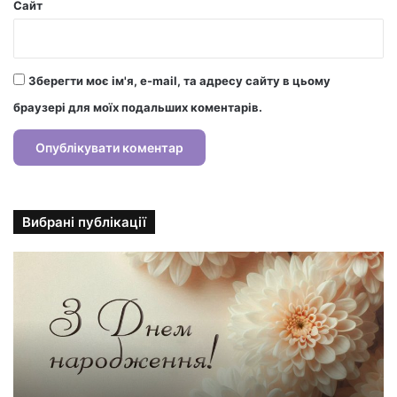
Сайт
Зберегти моє ім'я, e-mail, та адресу сайту в цьому
браузері для моїх подальших коментарів.
Вибрані публікації
С
т
и
л
ь
н
і
л