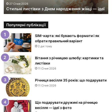
и
27 Січня 2026
Стильні листівки з Днем народження жінці — ідеї
с
т
і
в
Популярні публікації
к
и
SIM-карта: які бувають формати і як
з
обрати правильний варіант
Д
2 дні тому
н
е
Вітання з річницею шлюбу: картинки та
м
листівки
н
11 Січня 2026
а
р
Річниця весілля 35 років: що подарувати
о
11 Січня 2026
д
ж
е
Що подарувати дружині на річницю
н
весілля — ідеї з фото
н