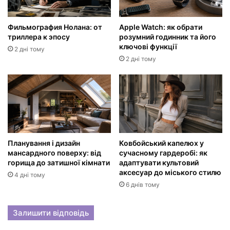
Фильмография Нолана: от
Apple Watch: як обрати
триллера к эпосу
розумний годинник та його
ключові функції
2 дні тому
2 дні тому
Планування і дизайн
Ковбойський капелюх у
мансардного поверху: від
сучасному гардеробі: як
горища до затишної кімнати
адаптувати культовий
аксесуар до міського стилю
4 дні тому
6 днів тому
Залишити відповідь