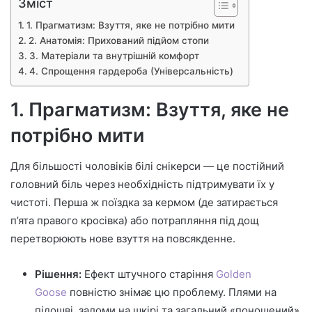
Зміст
1. Прагматизм: Взуття, яке не потрібно мити
2. Анатомія: Прихований підйом стопи
3. Матеріали та внутрішній комфорт
4. Спрощення гардероба (Універсальність)
1. Прагматизм: Взуття, яке не
потрібно мити
Для більшості чоловіків білі снікерси — це постійний
головний біль через необхідність підтримувати їх у
чистоті. Перша ж поїздка за кермом (де затирається
п’ята правого кросівка) або потрапляння під дощ
перетворюють нове взуття на повсякденне.
Рішення:
Ефект штучного старіння
Golden
Goose
повністю знімає цю проблему. Плями на
підошві, заломи на шкірі та загальний «поношений»