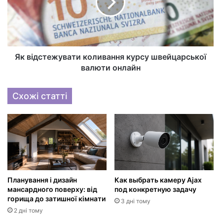
Як відстежувати коливання курсу швейцарської
валюти онлайн
Схожі статті
Планування і дизайн
Как выбрать камеру Ajax
мансардного поверху: від
под конкретную задачу
горища до затишної кімнати
3 дні тому
2 дні тому