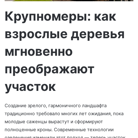
т
р
Крупномеры: как
о
н
взрослые деревья
н
о
г
мгновенно
о
л
преображают
и
с
участок
т
а
Создание зрелого, гармоничного ландшафта
традиционно требовало многих лет ожидания, пока
молодые саженцы вырастут и сформируют
полноценные кроны. Современные технологии
озеленения изменили этот подход — теперь участок