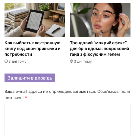
Как выбрать электронную
Трендовий “мокрий ефект”
книгу под свои привычки и
для брів вдома: покроковий
потребности
гайд з фіксуючим гелем
3 дні тому
3 дні тому
Залишити відповідь
Ваша e-mail адреса не оприлюднюватиметься.
Обов’язкові поля
позначені
*
К
о
м