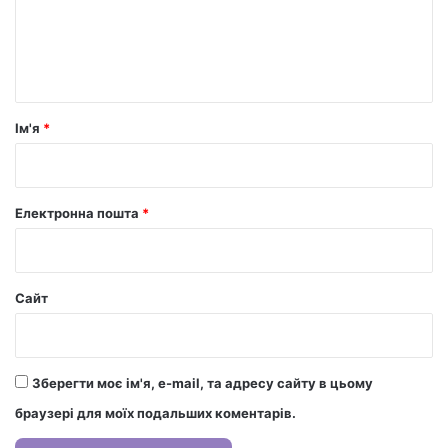
е
н
т
а
р
Ім'я
*
*
Електронна пошта
*
Сайт
Зберегти моє ім'я, e-mail, та адресу сайту в цьому
браузері для моїх подальших коментарів.