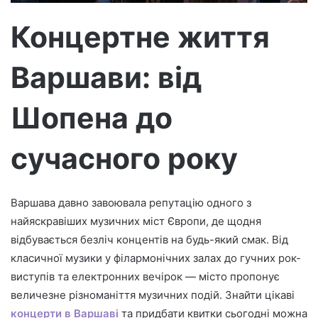
т
р
Концертне життя
о
н
Варшави: від
н
о
г
Шопена до
о
л
сучасного року
и
с
т
Варшава давно завоювала репутацію одного з
а
найяскравіших музичних міст Європи, де щодня
відбувається безліч концентів на будь-який смак. Від
класичної музики у філармонічних залах до гучних рок-
виступів та електронних вечірок — місто пропонує
величезне різноманіття музичних подій. Знайти цікаві
концерти в Варшаві
та придбати квитки сьогодні можна