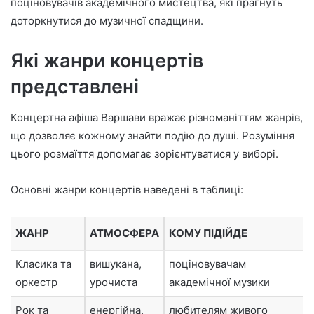
поціновувачів академічного мистецтва, які прагнуть
доторкнутися до музичної спадщини.
Які жанри концертів
представлені
Концертна афіша Варшави вражає різноманіттям жанрів,
що дозволяє кожному знайти подію до душі. Розуміння
цього розмаїття допомагає зорієнтуватися у виборі.
Основні жанри концертів наведені в таблиці:
ЖАНР
АТМОСФЕРА
КОМУ ПІДІЙДЕ
Класика та
вишукана,
поціновувачам
оркестр
урочиста
академічної музики
Рок та
енергійна,
любителям живого