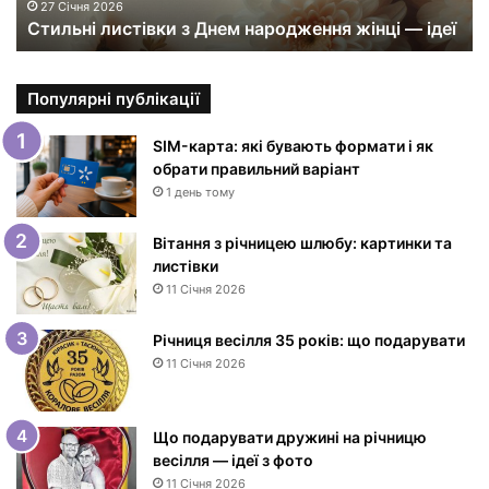
и
27 Січня 2026
Стильні листівки з Днем народження жінці — ідеї
с
т
і
в
Популярні публікації
к
и
SIM-карта: які бувають формати і як
з
обрати правильний варіант
Д
1 день тому
н
е
Вітання з річницею шлюбу: картинки та
м
листівки
н
11 Січня 2026
а
р
Річниця весілля 35 років: що подарувати
о
11 Січня 2026
д
ж
е
Що подарувати дружині на річницю
н
весілля — ідеї з фото
н
11 Січня 2026
я