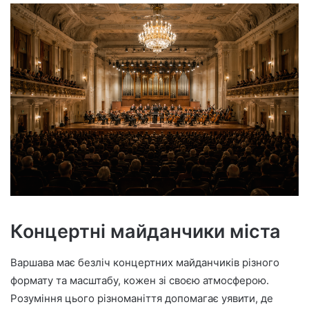
Концертні майданчики міста
Варшава має безліч концертних майданчиків різного
формату та масштабу, кожен зі своєю атмосферою.
Розуміння цього різноманіття допомагає уявити, де