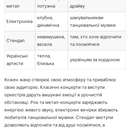
метал
потужна
драйву
клубна,
шанувальникам
Електроніка
динамічна
танцювальної музики
невимушена,
тим, хто хоче відпочити
Стендап
весела
та посміятися
Українські
тепла,
українцям за кордоном
артисти
близька
Кожен жанр створює свою атмосферу та приваблює
свою аудиторію. Класичні концерти та виступи
оркестрів даруть вишукані емоції в урочистій
обстановці. Рок та метал-концерти заряджають
енергією живого звуку, електронні вечірки збирають
любителів танцювальної музики. Стендап-виступи
дозволяють відпочити та від душі посміятися, а