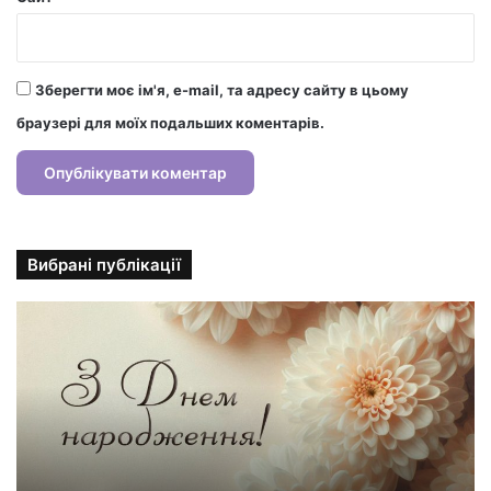
Зберегти моє ім'я, e-mail, та адресу сайту в цьому
браузері для моїх подальших коментарів.
Вибрані публікації
С
т
и
л
ь
н
і
л