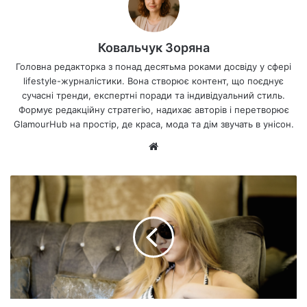
Ковальчук Зоряна
Головна редакторка з понад десятьма роками досвіду у сфері
lifestyle-журналістики. Вона створює контент, що поєднує
сучасні тренди, експертні поради та індивідуальний стиль.
Формує редакційну стратегію, надихає авторів і перетворює
GlamourHub на простір, де краса, мода та дім звучать в унісон.
Ве
б-
са
йт