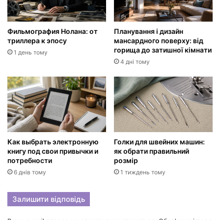
Фильмография Нолана: от
Планування і дизайн
триллера к эпосу
мансардного поверху: від
горища до затишної кімнати
1 день тому
4 дні тому
Как выбрать электронную
Голки для швейних машин:
книгу под свои привычки и
як обрати правильний
потребности
розмір
6 днів тому
1 тиждень тому
Залишити відповідь