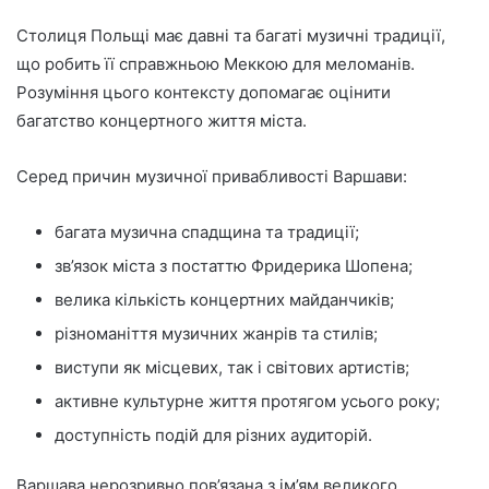
Столиця Польщі має давні та багаті музичні традиції,
що робить її справжньою Меккою для меломанів.
Розуміння цього контексту допомагає оцінити
багатство концертного життя міста.
Серед причин музичної привабливості Варшави:
багата музична спадщина та традиції;
зв’язок міста з постаттю Фридерика Шопена;
велика кількість концертних майданчиків;
різноманіття музичних жанрів та стилів;
виступи як місцевих, так і світових артистів;
активне культурне життя протягом усього року;
доступність подій для різних аудиторій.
Варшава нерозривно пов’язана з ім’ям великого