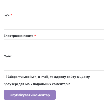
а
р
Ім'я
*
*
Електронна пошта
*
Сайт
Зберегти моє ім'я, e-mail, та адресу сайту в цьому
браузері для моїх подальших коментарів.