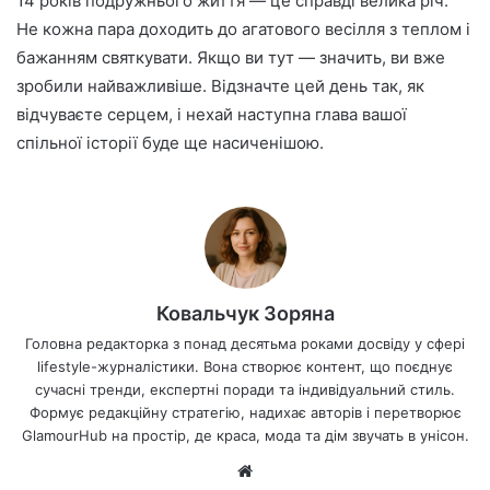
14 років подружнього життя — це справді велика річ.
Не кожна пара доходить до агатового весілля з теплом і
бажанням святкувати. Якщо ви тут — значить, ви вже
зробили найважливіше. Відзначте цей день так, як
відчуваєте серцем, і нехай наступна глава вашої
спільної історії буде ще насиченішою.
Ковальчук Зоряна
Головна редакторка з понад десятьма роками досвіду у сфері
lifestyle-журналістики. Вона створює контент, що поєднує
сучасні тренди, експертні поради та індивідуальний стиль.
Формує редакційну стратегію, надихає авторів і перетворює
GlamourHub на простір, де краса, мода та дім звучать в унісон.
Ве