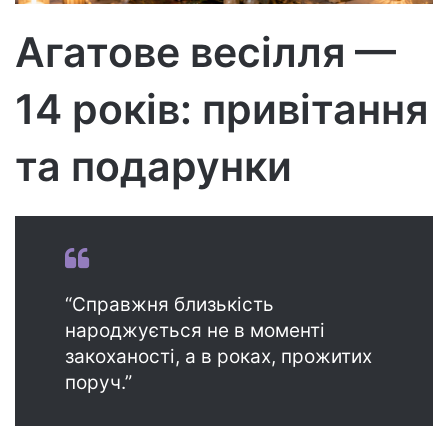
т
р
Агатове весілля —
о
н
14 років: привітання
н
о
г
та подарунки
о
л
и
с
т
а
“Справжня близькість
народжується не в моменті
закоханості, а в роках, прожитих
поруч.”