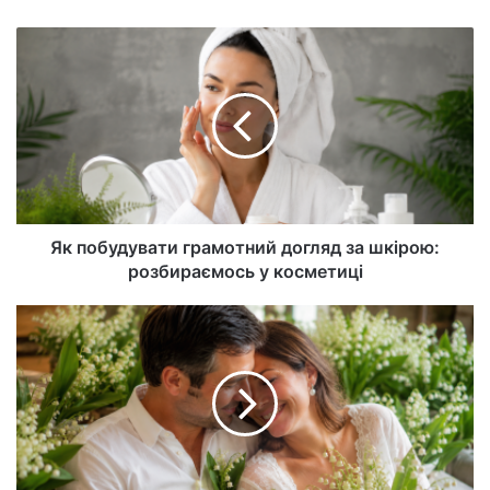
б-
са
йт
Як побудувати грамотний догляд за шкірою:
розбираємось у косметиці