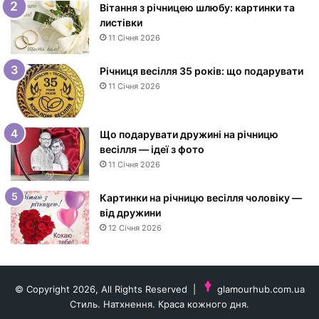
е
Вітання з річницею шлюбу: картинки та
м
листівки
н
11 Січня 2026
а
р
Річниця весілля 35 років: що подарувати
о
11 Січня 2026
д
ж
е
Що подарувати дружині на річницю
н
весілля — ідеї з фото
н
11 Січня 2026
я
ж
і
Картинки на річницю весілля чоловіку —
н
від дружини
ц
12 Січня 2026
і
—
і
д
© Copyright 2026, All Rights Reserved |
glamourhub.com.ua
е
Стиль. Натхнення. Краса кожного дня.
ї