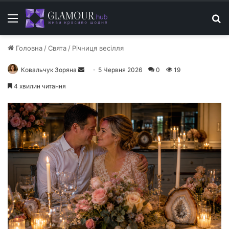
Меню
П
Головна
/
Свята
/
Річниця весілля
Ковальчук Зоряна
Н
5 Червня 2026
0
19
а
4 хвилин читання
д
і
ш
л
і
т
ь
е
л
е
к