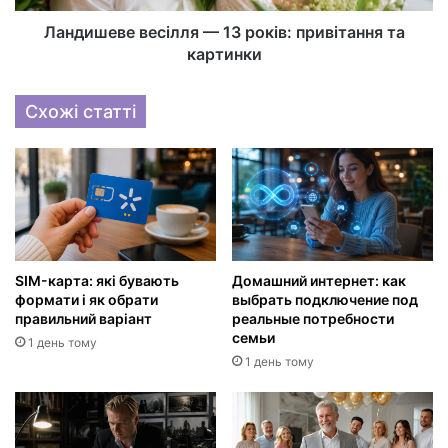
Ландишеве весілля — 13 років: привітання та
картинки
Схожі статті
SIM-карта: які бувають
Домашний интернет: как
формати і як обрати
выбрать подключение под
правильний варіант
реальные потребности
семьи
1 день тому
1 день тому