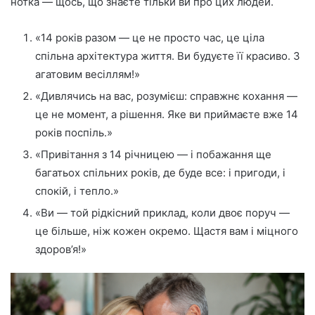
нотка — щось, що знаєте тільки ви про цих людей.
«14 років разом — це не просто час, це ціла
спільна архітектура життя. Ви будуєте її красиво. З
агатовим весіллям!»
«Дивлячись на вас, розумієш: справжнє кохання —
це не момент, а рішення. Яке ви приймаєте вже 14
років поспіль.»
«Привітання з 14 річницею — і побажання ще
багатьох спільних років, де буде все: і пригоди, і
спокій, і тепло.»
«Ви — той рідкісний приклад, коли двоє поруч —
це більше, ніж кожен окремо. Щастя вам і міцного
здоров’я!»