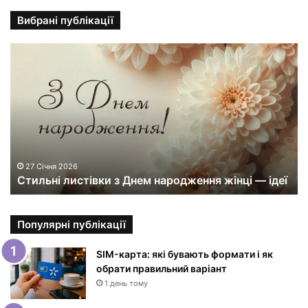
Вибрані публікації
С
т
и
л
ь
н
і
л
и
27 Січня 2026
Стильні листівки з Днем народження жінці — ідеї
с
т
і
в
Популярні публікації
к
и
SIM-карта: які бувають формати і як
з
обрати правильний варіант
Д
1 день тому
н