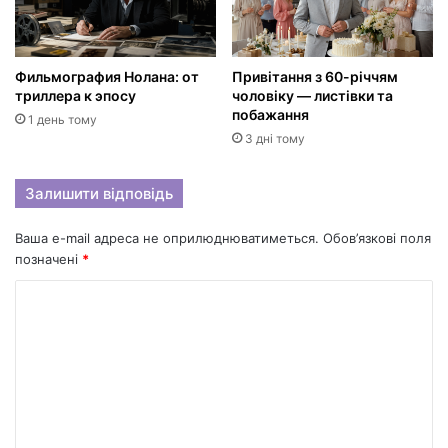
Фильмография Нолана: от
Привітання з 60-річчям
триллера к эпосу
чоловіку — листівки та
побажання
1 день тому
3 дні тому
Залишити відповідь
Ваша e-mail адреса не оприлюднюватиметься.
Обов’язкові поля
позначені
*
К
о
м
е
н
т