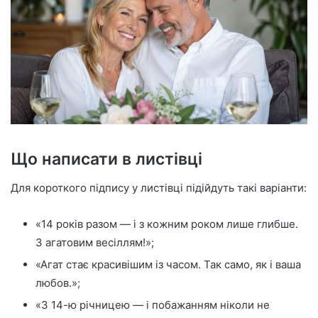
Що написати в листівці
Для короткого підпису у листівці підійдуть такі варіанти:
«14 років разом — і з кожним роком лише глибше.
З агатовим весіллям!»;
«Агат стає красивішим із часом. Так само, як і ваша
любов.»;
«З 14-ю річницею — і побажанням ніколи не