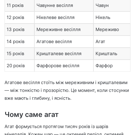
11 років
Чавунне весілля
Чавун
12 років
Нікелеве весілля
Нікель
13 років
Мереживне весілля
Мереживо
14 років
Агатове весілля
Агат
15 років
Кришталеве весілля
Кришталь
20 років
Фарфорове весілля
Фарфор
Агатове весілля стоїть між мереживним і кришталевим
— між тонкістю і прозорістю. Це момент, коли стосунки
вже мають і глибину, і ясність.
Чому саме агат
Агат формується протягом тисяч років із шарів
мінералів. Кожен шар — це окремий період, окремий