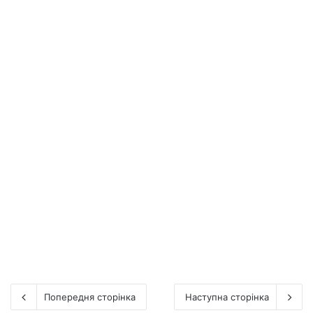
Мистецтво дарувати: як
подарункова коробка
підсилює емоцію
27 Червня 2026
0
5
Попередня сторінка
Наступна сторінка