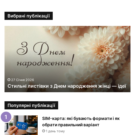
Вибрані публікації
С
т
и
л
ь
н
і
л
и
27 Січня 2026
Стильні листівки з Днем народження жінці — ідеї
с
т
і
в
Популярні публікації
к
и
SIM-карта: які бувають формати і як
з
обрати правильний варіант
Д
1 день тому