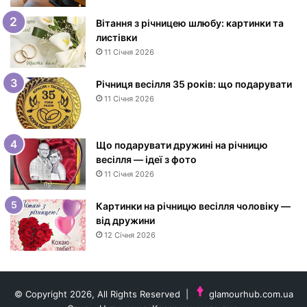
н
е
Вітання з річницею шлюбу: картинки та
м
листівки
н
11 Січня 2026
а
р
Річниця весілля 35 років: що подарувати
о
11 Січня 2026
д
ж
е
Що подарувати дружині на річницю
н
весілля — ідеї з фото
н
11 Січня 2026
я
ж
і
Картинки на річницю весілля чоловіку —
н
від дружини
ц
12 Січня 2026
і
—
і
д
© Copyright 2026, All Rights Reserved |
glamourhub.com.ua
е