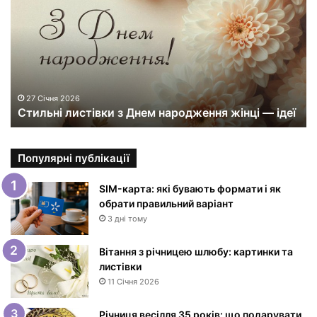
и
л
ь
н
і
л
и
27 Січня 2026
Стильні листівки з Днем народження жінці — ідеї
с
т
і
в
Популярні публікації
к
и
SIM-карта: які бувають формати і як
з
обрати правильний варіант
Д
3 дні тому
н
е
Вітання з річницею шлюбу: картинки та
м
листівки
н
11 Січня 2026
а
р
Річниця весілля 35 років: що подарувати